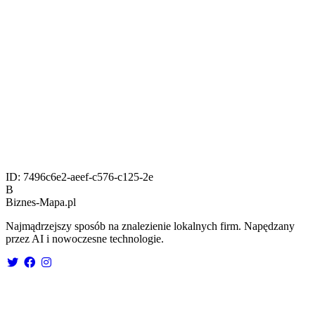
ID:
7496c6e2-aeef-c576-c125-2e
B
Biznes-
Mapa.pl
Najmądrzejszy sposób na znalezienie lokalnych firm. Napędzany
przez AI i nowoczesne technologie.