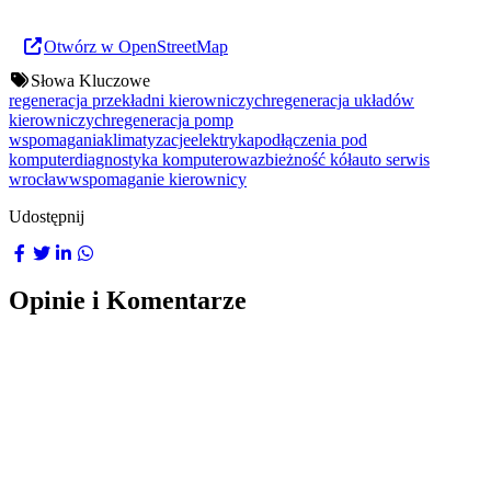
Otwórz w OpenStreetMap
Słowa Kluczowe
regeneracja przekładni kierowniczych
regeneracja układów
kierowniczych
regeneracja pomp
wspomagania
klimatyzacje
elektryka
podłączenia pod
komputer
diagnostyka komputerowa
zbieżność kół
auto serwis
wrocław
wspomaganie kierownicy
Udostępnij
Opinie i Komentarze