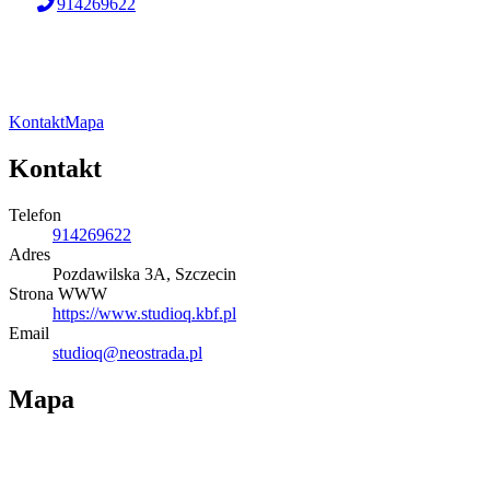
914269622
Kontakt
Mapa
Kontakt
Telefon
914269622
Adres
Pozdawilska 3A, Szczecin
Strona WWW
https://www.studioq.kbf.pl
Email
studioq@neostrada.pl
Mapa