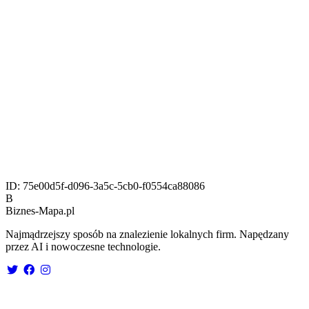
ID:
75e00d5f-d096-3a5c-5cb0-f0554ca88086
B
Biznes-
Mapa.pl
Najmądrzejszy sposób na znalezienie lokalnych firm. Napędzany
przez AI i nowoczesne technologie.