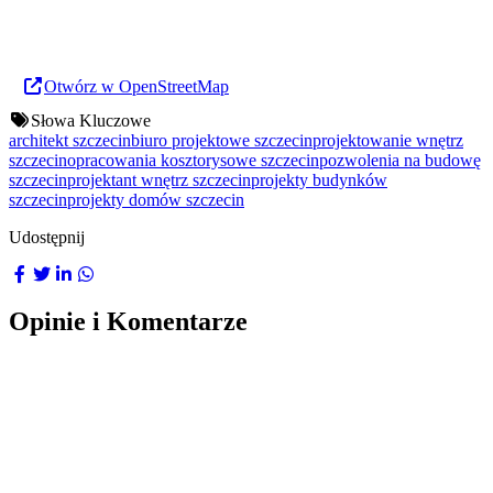
Otwórz w OpenStreetMap
Słowa Kluczowe
architekt szczecin
biuro projektowe szczecin
projektowanie wnętrz
szczecin
opracowania kosztorysowe szczecin
pozwolenia na budowę
szczecin
projektant wnętrz szczecin
projekty budynków
szczecin
projekty domów szczecin
Udostępnij
Opinie i Komentarze