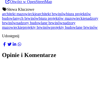
Otwórz w OpenStreetMap
Słowa Kluczowe
architekt mazowieckie
architekt brwinów
biura projektów
budowlanych brwinów
biura projektów mazowieckie
nadzory
brwinów
nadzory budowlane brwinów
nadzory
mazowieckie
projekty brwinów
projekty budowlane brwinów
Udostępnij
Opinie i Komentarze