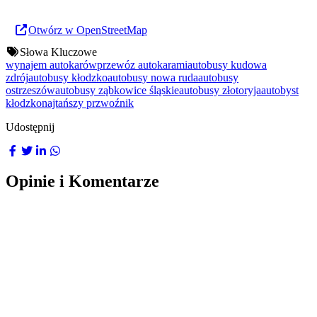
Otwórz w OpenStreetMap
Słowa Kluczowe
wynajem autokarów
przewóz autokarami
autobusy kudowa
zdrój
autobusy kłodzko
autobusy nowa ruda
autobusy
ostrzeszów
autobusy ząbkowice śląskie
autobusy złotoryja
autobyst
kłodzko
najtańszy przwoźnik
Udostępnij
Opinie i Komentarze