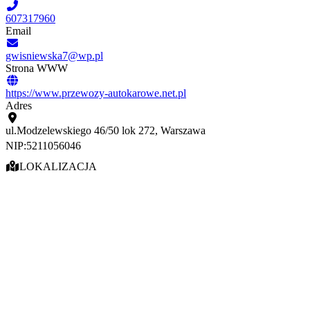
607317960
Email
gwisniewska7@wp.pl
Strona WWW
https://www.przewozy-autokarowe.net.pl
Adres
ul.Modzelewskiego 46/50 lok 272, Warszawa
NIP:
5211056046
LOKALIZACJA