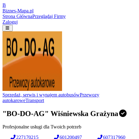
B
Biznes-
Mapa.pl
Strona Główna
Przeglądaj Firmy
Zaloguj
Sprzedaż, serwis i wynajem autobusów
Przewozy
autokarowe
Transport
"BO-DO-AG" Wiśniewska Grażyna
Profesjonalne usługi dla Twoich potrzeb
227170215
601200497
607317960