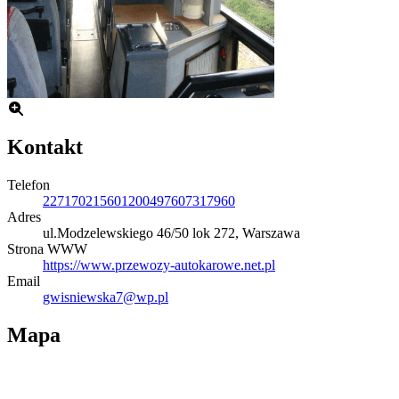
Kontakt
Telefon
227170215
601200497
607317960
Adres
ul.Modzelewskiego 46/50 lok 272, Warszawa
Strona WWW
https://www.przewozy-autokarowe.net.pl
Email
gwisniewska7@wp.pl
Mapa