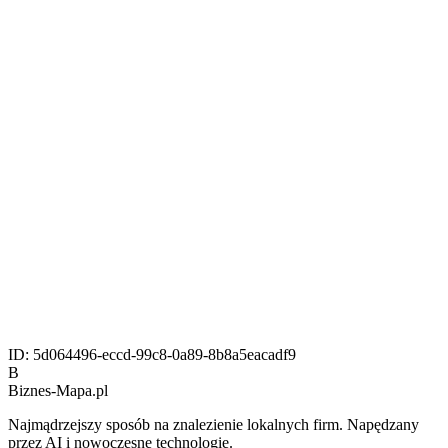
ID:
5d064496-eccd-99c8-0a89-8b8a5eacadf9
B
Biznes-
Mapa.pl
Najmądrzejszy sposób na znalezienie lokalnych firm. Napędzany
przez AI i nowoczesne technologie.