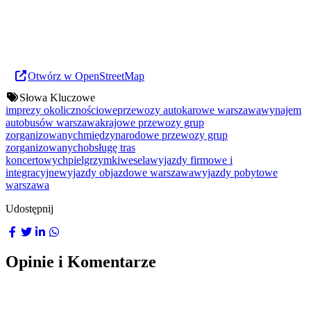
Otwórz w OpenStreetMap
Słowa Kluczowe
imprezy okolicznościowe
przewozy autokarowe warszawa
wynajem
autobusów warszawa
krajowe przewozy grup
zorganizowanych
międzynarodowe przewozy grup
zorganizowanych
obsługę tras
koncertowych
pielgrzymki
wesela
wyjazdy firmowe i
integracyjne
wyjazdy objazdowe warszawa
wyjazdy pobytowe
warszawa
Udostępnij
Opinie i Komentarze