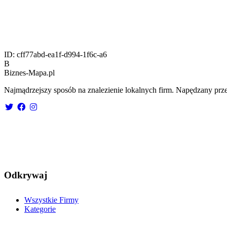
ID:
cff77abd-ea1f-d994-1f6c-a6
B
Biznes-
Mapa.pl
Najmądrzejszy sposób na znalezienie lokalnych firm. Napędzany prze
Odkrywaj
Wszystkie Firmy
Kategorie