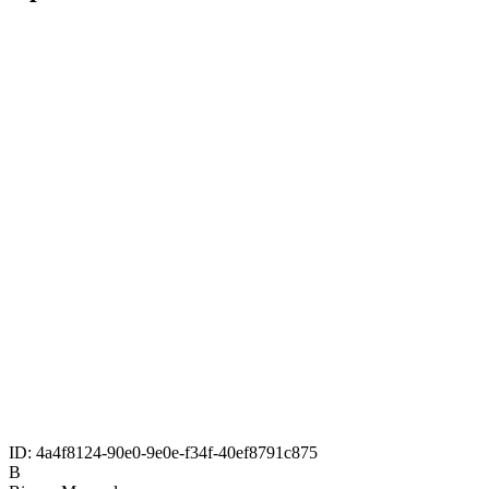
ID:
4a4f8124-90e0-9e0e-f34f-40ef8791c875
B