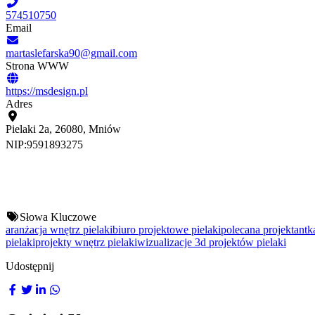
574510750
Email
martaslefarska90@gmail.com
Strona WWW
https://msdesign.pl
Adres
Pielaki 2a, 26080, Mniów
NIP:
9591893275
Słowa Kluczowe
aranżacja wnętrz pielaki
biuro projektowe pielaki
polecana projektantk
pielaki
projekty wnętrz pielaki
wizualizacje 3d projektów pielaki
Udostępnij