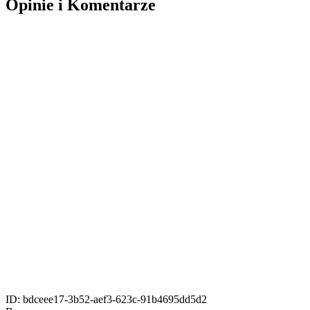
Opinie i Komentarze
ID:
bdceee17-3b52-aef3-623c-91b4695dd5d2