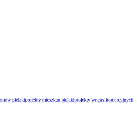
domów pielaki
projekty mieszkań pielaki
projekty wnętrz komercyjnych