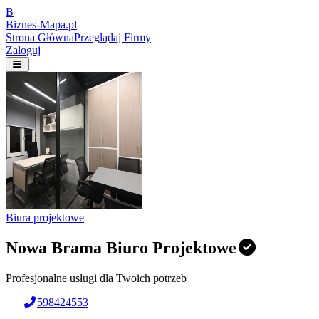
B
Biznes-
Mapa.pl
Strona Główna
Przeglądaj Firmy
Zaloguj
Biura projektowe
Nowa Brama Biuro Projektowe
Profesjonalne usługi dla Twoich potrzeb
598424553