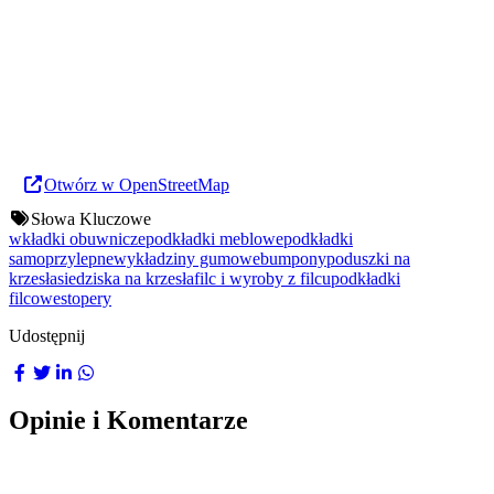
Otwórz w OpenStreetMap
Słowa Kluczowe
wkładki obuwnicze
podkładki meblowe
podkładki
samoprzylepne
wykładziny gumowe
bumpony
poduszki na
krzesła
siedziska na krzesła
filc i wyroby z filcu
podkładki
filcowe
stopery
Udostępnij
Opinie i Komentarze