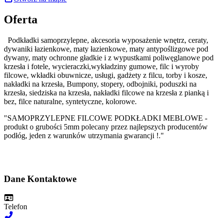
Oferta
Podkładki samoprzylepne, akcesoria
w
yposażenie wnętrz, ceraty,
d
ywaniki łazienkowe, maty łazienkowe, maty antypoślizgowe pod
dywany, maty ochronne gładkie i z wypustkami poliwęglanowe pod
krzesła i fotele, wycieraczki,wykładziny gumowe, filc i wyroby
filcowe, wkładki obuwnicze, usługi, gadżety z filcu, torby i kosze,
nakładki na krzesła, Bumpony, stopery, odbojniki, poduszki na
krzesła, siedziska na krzesła, nakładki filcowe na krzesła z pianką i
bez, filce naturalne, syntetyczne, kolorowe.
"SAMOPRZYLEPNE FILCOWE PODKŁADKI MEBLOWE -
produkt o grubości 5mm polecany przez najlepszych producentów
podłóg, jeden z warunków utrzymania gwarancji !."
Dane Kontaktowe
Telefon