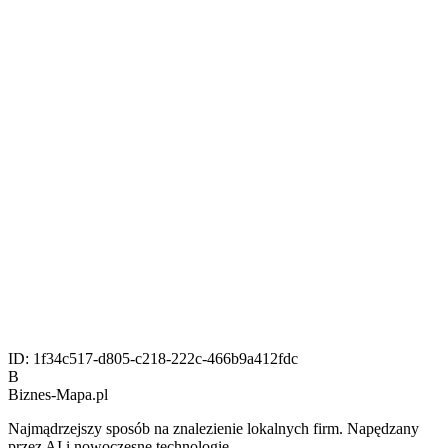
ID:
1f34c517-d805-c218-222c-466b9a412fdc
B
Biznes-
Mapa.pl
Najmądrzejszy sposób na znalezienie lokalnych firm. Napędzany
przez AI i nowoczesne technologie.