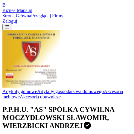
B
Biznes-
Mapa.pl
Strona Główna
Przeglądaj Firmy
Zaloguj
Artykuły gumowe
Artykuły gospodarstwa domowego
Akcesoria
meblowe
Akcesoria obuwnicze
P.P.H.U. "AS" SPÓŁKA CYWILNA
MOCZYDŁOWSKI SŁAWOMIR,
WIERZBICKI ANDRZEJ