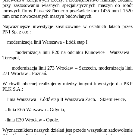
przy zastosowaniu własnych specjalistycznych maszyn do robót
torowych firmy Plasser&Theuer o prześwicie toru 1435 mm i 1520
mm oraz nowoczesnych maszyn budowlanych.
Najważniejsze inwestycje zrealizowane w ostatnich latach przez
PNI Sp. z o.o.:
modernizacja linii Warszawa - Łódź etap I,
-
modernizacja linii E20 na odcinku Kunowice - Warszawa -
-
Terespol,
modernizacja linii 273 Wrocław – Szczecin, modernizacja linii
-
271 Wrocław - Poznań.
W chwili obecnej realizujemy między innymi inwestycje dla PKP
PLK S.A.:
linia Warszawa - Łódź etap II Warszawa Zach. - Skierniewice,
-
- linia E65 Warszawa - Gdynia,
linia E30 Wrocław - Opole.
-
Wyznacznikiem naszych działań jest przede wszystkim zadowolenie