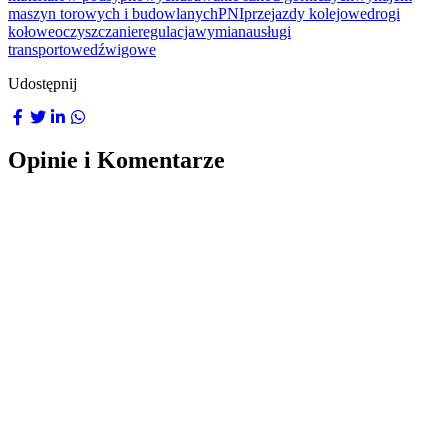
maszyn torowych i budowlanych
PNI
przejazdy kolejowe
drogi
kołowe
oczyszczanie
regulacja
wymiana
usługi
transportowe
dźwigowe
Udostępnij
Opinie i Komentarze