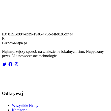
ID:
8151e884-ece9-19a6-475c-e4fd826cc4a4
B
Biznes-
Mapa.pl
Najmądrzejszy sposób na znalezienie lokalnych firm. Napędzany
przez AI i nowoczesne technologie.
Odkrywaj
Wszystkie Firmy
Kategorie