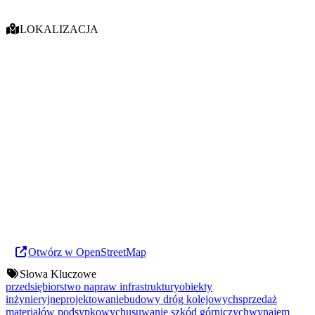
LOKALIZACJA
Otwórz w OpenStreetMap
Słowa Kluczowe
przedsiębiorstwo napraw infrastruktury
obiekty
inżynieryjne
projektowanie
budowy dróg kolejowych
sprzedaż
materiałów podsypkowych
usuwanie szkód górniczych
wynajem