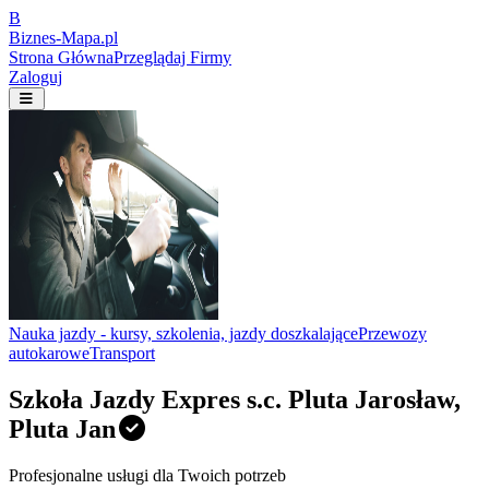
B
Biznes-
Mapa.pl
Strona Główna
Przeglądaj Firmy
Zaloguj
Nauka jazdy - kursy, szkolenia, jazdy doszkalające
Przewozy
autokarowe
Transport
Szkoła Jazdy Expres s.c. Pluta Jarosław,
Pluta Jan
Profesjonalne usługi dla Twoich potrzeb