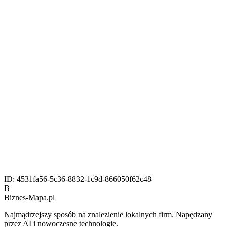
ID:
4531fa56-5c36-8832-1c9d-866050f62c48
B
Biznes-
Mapa.pl
Najmądrzejszy sposób na znalezienie lokalnych firm. Napędzany
przez AI i nowoczesne technologie.