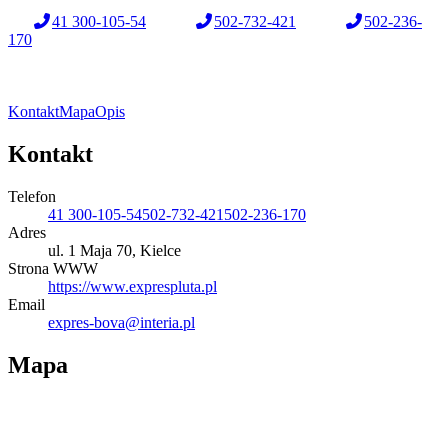
41 300-105-54
502-732-421
502-236-
170
Kontakt
Mapa
Opis
Kontakt
Telefon
41 300-105-54
502-732-421
502-236-170
Adres
ul. 1 Maja 70, Kielce
Strona WWW
https://www.exprespluta.pl
Email
expres-bova@interia.pl
Mapa