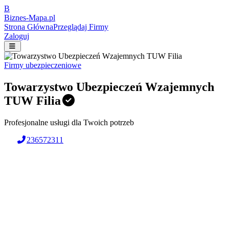
B
Biznes-
Mapa.pl
Strona Główna
Przeglądaj Firmy
Zaloguj
Firmy ubezpieczeniowe
Towarzystwo Ubezpieczeń Wzajemnych
TUW Filia
Profesjonalne usługi dla Twoich potrzeb
236572311