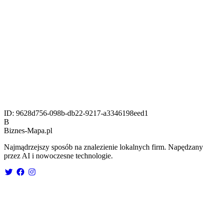
ID:
9628d756-098b-db22-9217-a3346198eed1
B
Biznes-
Mapa.pl
Najmądrzejszy sposób na znalezienie lokalnych firm. Napędzany
przez AI i nowoczesne technologie.