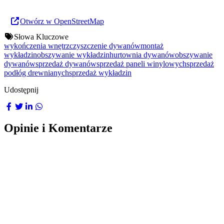
Otwórz w OpenStreetMap
Słowa Kluczowe
wykończenia wnętrz
czyszczenie dywanów
montaż
wykładzin
obszywanie wykładzin
hurtownia dywanów
obszywanie
dywanów
sprzedaż dywanów
sprzedaż paneli winylowych
sprzedaż
podłóg drewnianych
sprzedaż wykładzin
Udostępnij
Opinie i Komentarze