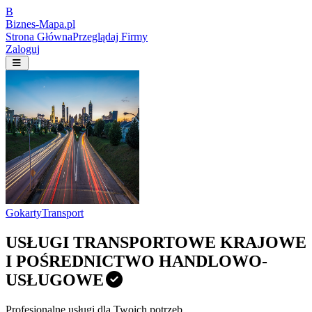
B
Biznes-
Mapa.pl
Strona Główna
Przeglądaj Firmy
Zaloguj
Gokarty
Transport
USŁUGI TRANSPORTOWE KRAJOWE
I POŚREDNICTWO HANDLOWO-
USŁUGOWE
Profesjonalne usługi dla Twoich potrzeb