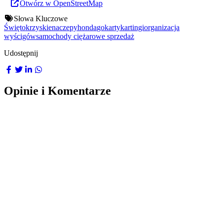
Otwórz w OpenStreetMap
Słowa Kluczowe
Świętokrzyskie
naczepy
honda
gokarty
kartingi
organizacja
wyścigów
samochody ciężarowe sprzedaż
Udostępnij
Opinie i Komentarze