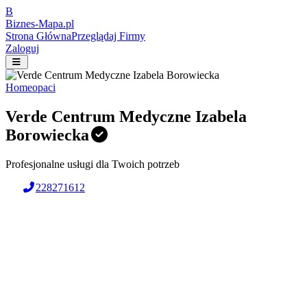
B
Biznes-
Mapa.pl
Strona Główna
Przeglądaj Firmy
Zaloguj
Homeopaci
Verde Centrum Medyczne Izabela
Borowiecka
Profesjonalne usługi dla Twoich potrzeb
228271612