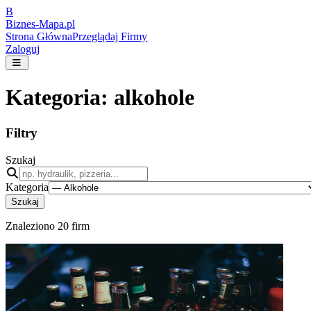
B
Biznes-
Mapa.pl
Strona Główna
Przeglądaj Firmy
Zaloguj
Kategoria:
alkohole
Filtry
Szukaj
Kategoria
Szukaj
Znaleziono
20
firm