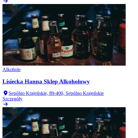
Alkohole
Lisiecka Hanna Sklep Alkoholowy
Sępólno Krajeńskie, 89-400, Sępólno Krajeńskie
Szczegóły