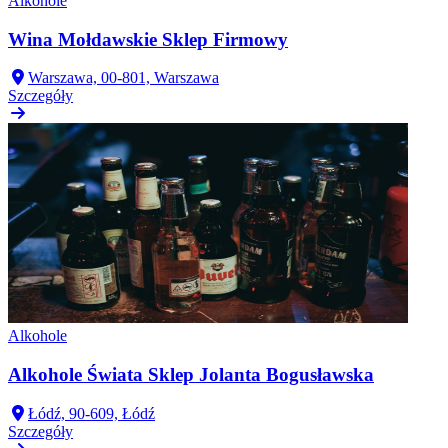
Alkohole
Wina Mołdawskie Sklep Firmowy
Warszawa, 00-801, Warszawa
Szczegóły
Alkohole
Alkohole Świata Sklep Jolanta Bogusławska
Łódź, 90-609, Łódź
Szczegóły