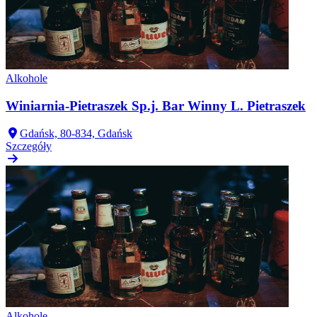
Alkohole
Winiarnia-Pietraszek Sp.j. Bar Winny L. Pietraszek
Gdańsk, 80-834, Gdańsk
Szczegóły
Alkohole