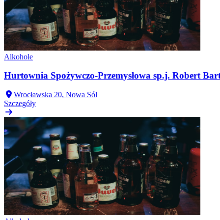
Alkohole
Hurtownia Spożywczo-Przemysłowa sp.j. Robert Bart
Wrocławska 20, Nowa Sól
Szczegóły