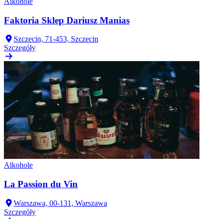
Alkohole
Faktoria Sklep Dariusz Manias
Szczecin, 71-453, Szczecin
Szczegóły
Alkohole
La Passion du Vin
Warszawa, 00-131, Warszawa
Szczegóły