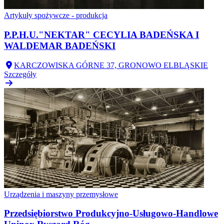
Artykuły spożywcze - produkcja
P.P.H.U."NEKTAR" CECYLIA BADEŃSKA I
WALDEMAR BADEŃSKI
KARCZOWISKA GÓRNE 37, GRONOWO ELBLĄSKIE
Szczegóły
Urządzenia i maszyny przemysłowe
Przedsiębiorstwo Produkcyjno-Usługowo-Handlowe