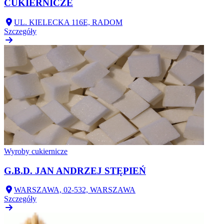
CUKIERNICZE
UL. KIELECKA 116E, RADOM
Szczegóły
Wyroby cukiernicze
G.B.D. JAN ANDRZEJ STĘPIEŃ
WARSZAWA, 02-532, WARSZAWA
Szczegóły