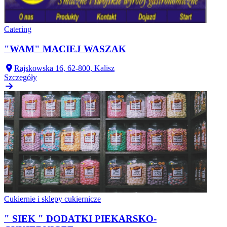
Catering
"WAM" MACIEJ WASZAK
Rajskowska 16, 62-800, Kalisz
Szczegóły
Cukiernie i sklepy cukiernicze
" SIEK " DODATKI PIEKARSKO-