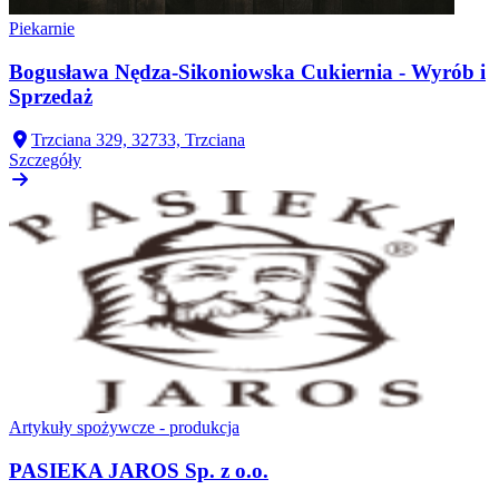
Piekarnie
Bogusława Nędza-Sikoniowska Cukiernia - Wyrób i
Sprzedaż
Trzciana 329, 32733, Trzciana
Szczegóły
Artykuły spożywcze - produkcja
PASIEKA JAROS Sp. z o.o.