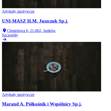
Artykuły spożywcze
UNI-MASZ H.M. Juszczuk Sp.j.
Chmielowa 6, 21-002, Jastków
Szczegóły
Artykuły spożywcze
Marand A. Półkośnik i Wspólnicy Sp.j.