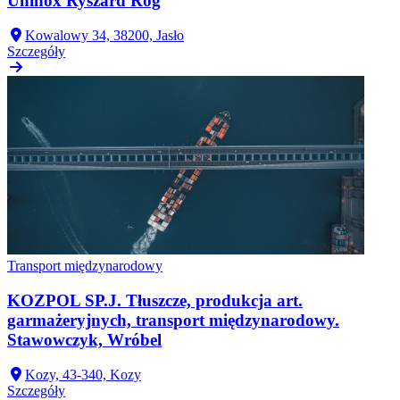
Uninox Ryszard Róg
Kowalowy 34, 38200, Jasło
Szczegóły
Transport międzynarodowy
KOZPOL SP.J. Tłuszcze, produkcja art.
garmażeryjnych, transport międzynarodowy.
Stawowczyk, Wróbel
Kozy, 43-340, Kozy
Szczegóły