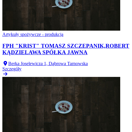
Artykuły spożywcze - produkcja
FPH "KRIST" TOMASZ SZCZEPANIK,ROBERT
KĄDZIELAWA SPÓŁKA JAWNA
Berka Joselewicza 1, Dąbrowa Tarnowska
Szczegóły