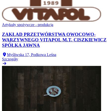
Artykuły spożywcze - produkcja
ZAKŁAD PRZETWÓRSTWA OWOCOWO-
WARZYWNEGO VITAPOL M.T. CISZKIEWICZ
SPÓŁKA JAWNA
Myśliwska 17, Podkowa Leśna
Szczegóły