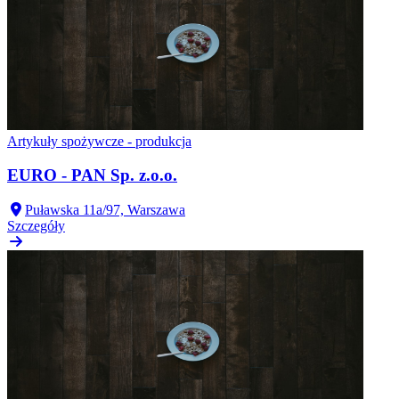
Artykuły spożywcze - produkcja
EURO - PAN Sp. z.o.o.
Puławska 11a/97, Warszawa
Szczegóły