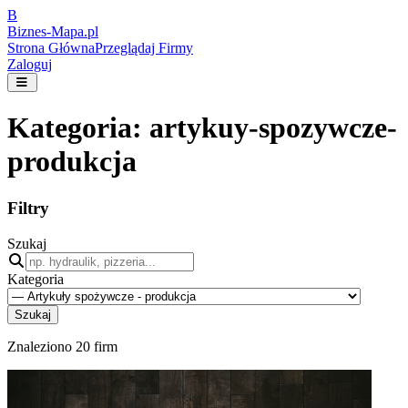
B
Biznes-
Mapa.pl
Strona Główna
Przeglądaj Firmy
Zaloguj
Kategoria:
artykuy-spozywcze-
produkcja
Filtry
Szukaj
Kategoria
Szukaj
Znaleziono
20
firm