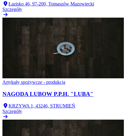
Łazisko 46, 97-200, Tomaszów Mazowiecki
Szczegóły
Artykuły spożywcze - produkcja
NAGODA LUBOW P.P.H. "LUBA"
KRZYWA 1, 43246, STRUMIEŃ
Szczegóły