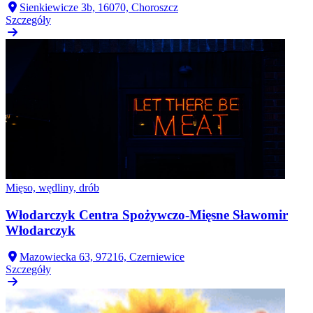
Sienkiewicze 3b, 16070, Choroszcz
Szczegóły
Mięso, wędliny, drób
Włodarczyk Centra Spożywczo-Mięsne Sławomir
Włodarczyk
Mazowiecka 63, 97216, Czerniewice
Szczegóły