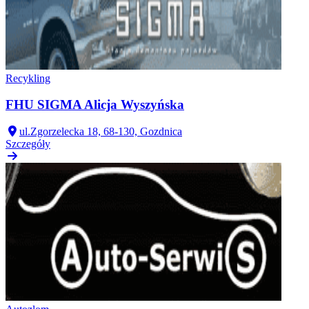
Recykling
FHU SIGMA Alicja Wyszyńska
ul.Zgorzelecka 18, 68-130, Gozdnica
Szczegóły