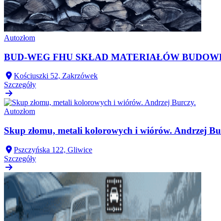
Autozłom
BUD-WEG FHU SKŁAD MATERIAŁÓW BUDOW
Kościuszki 52, Zakrzówek
Szczegóły
Autozłom
Skup złomu, metali kolorowych i wiórów. Andrzej Bu
Pszczyńska 122, Gliwice
Szczegóły