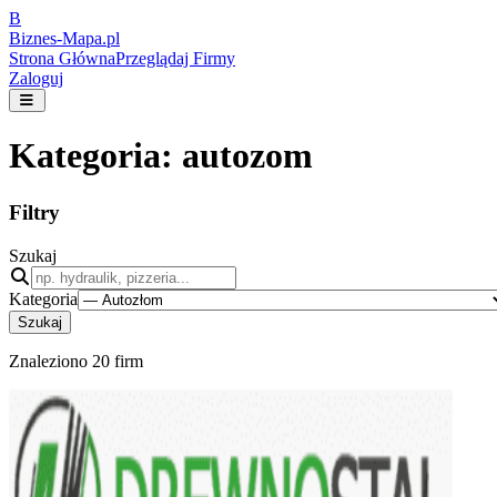
B
Biznes-
Mapa.pl
Strona Główna
Przeglądaj Firmy
Zaloguj
Kategoria:
autozom
Filtry
Szukaj
Kategoria
Szukaj
Znaleziono
20
firm