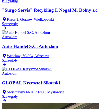
Recykling
"Surgo Servis" Recykling I. Nogal M. Dolny s.c.
Kręta 1, Gorzów Wielkopolski
Szczegóły
Autozłom
Auto-Handel S.C. Autozłom
Wrocław, 50-304, Wrocław
Szczegóły
Autozłom
GLOBAL Krzysztof Sikorski
Świerczyny 66 A, 41400, Mysłowice
Szczegóły