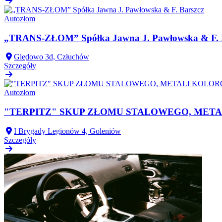
Autozłom
„TRANS-ZŁOM” Spółka Jawna J. Pawłowska & F. 
Ględowo 3d, Człuchów
Szczegóły
Autozłom
"TERPITZ" SKUP ZŁOMU STALOWEGO, MET
I Brygady Legionów 4, Goleniów
Szczegóły