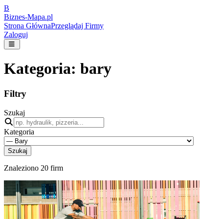
B
Biznes-
Mapa.pl
Strona Główna
Przeglądaj Firmy
Zaloguj
Kategoria:
bary
Filtry
Szukaj
Kategoria
Szukaj
Znaleziono
20
firm