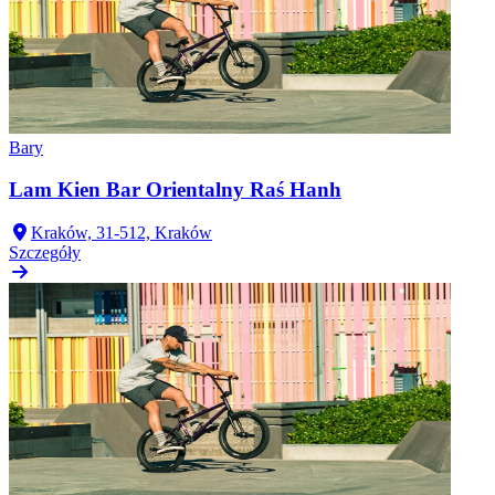
Bary
Lam Kien Bar Orientalny Raś Hanh
Kraków, 31-512, Kraków
Szczegóły