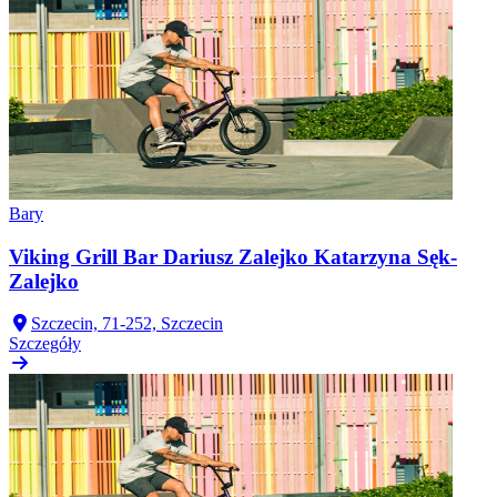
Bary
Viking Grill Bar Dariusz Zalejko Katarzyna Sęk-
Zalejko
Szczecin, 71-252, Szczecin
Szczegóły