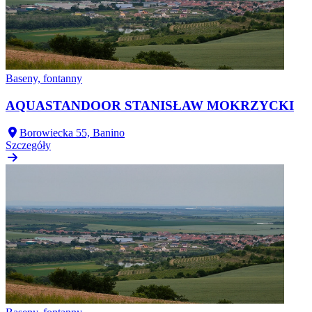
Baseny, fontanny
AQUASTANDOOR STANISŁAW MOKRZYCKI
Borowiecka 55, Banino
Szczegóły