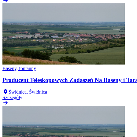
Baseny, fontanny
Producent Teleskopowych Zadaszeń Na Baseny i Tar
Świdnica, Świdnica
Szczegóły