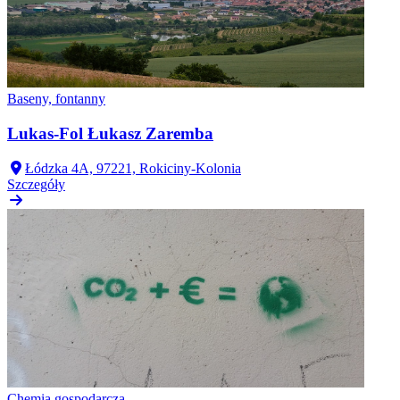
Baseny, fontanny
Lukas-Fol Łukasz Zaremba
Łódzka 4A, 97221, Rokiciny-Kolonia
Szczegóły
Chemia gospodarcza