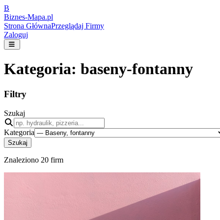
B
Biznes-
Mapa.pl
Strona Główna
Przeglądaj Firmy
Zaloguj
Kategoria:
baseny-fontanny
Filtry
Szukaj
Kategoria
Szukaj
Znaleziono
20
firm