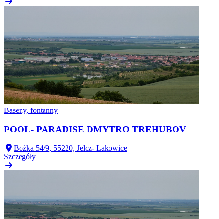
Baseny, fontanny
POOL- PARADISE DMYTRO TREHUBOV
Bożka 54/9, 55220, Jelcz- Lakowice
Szczegóły