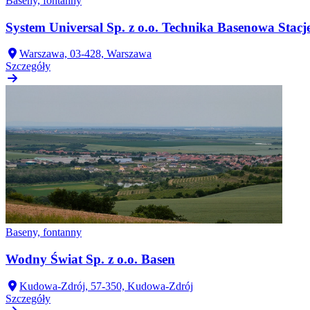
Baseny, fontanny
System Universal Sp. z o.o. Technika Basenowa Stac
Warszawa, 03-428, Warszawa
Szczegóły
Baseny, fontanny
Wodny Świat Sp. z o.o. Basen
Kudowa-Zdrój, 57-350, Kudowa-Zdrój
Szczegóły