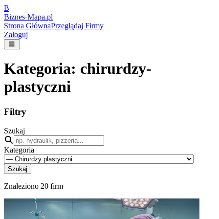
B
Biznes-
Mapa.pl
Strona Główna
Przeglądaj Firmy
Zaloguj
Kategoria:
chirurdzy-
plastyczni
Filtry
Szukaj
Kategoria
Szukaj
Znaleziono
20
firm