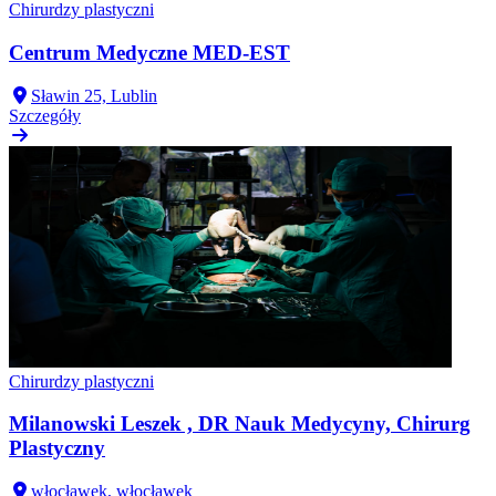
Chirurdzy plastyczni
Centrum Medyczne MED-EST
Sławin 25, Lublin
Szczegóły
Chirurdzy plastyczni
Milanowski Leszek , DR Nauk Medycyny, Chirurg
Plastyczny
włocławek, włocławek