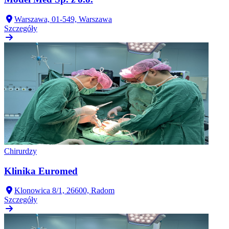
Warszawa, 01-549, Warszawa
Szczegóły
Chirurdzy
Klinika Euromed
Klonowica 8/1, 26600, Radom
Szczegóły