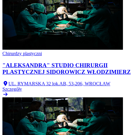
Chirurdzy plastyczni
"ALEKSANDRA" STUDIO CHIRURGII
PLASTYCZNEJ SIDOROWICZ WŁODZIMIERZ
UL. RYMARSKA 32 lok.AB, 53-206, WROCŁAW
Szczegóły