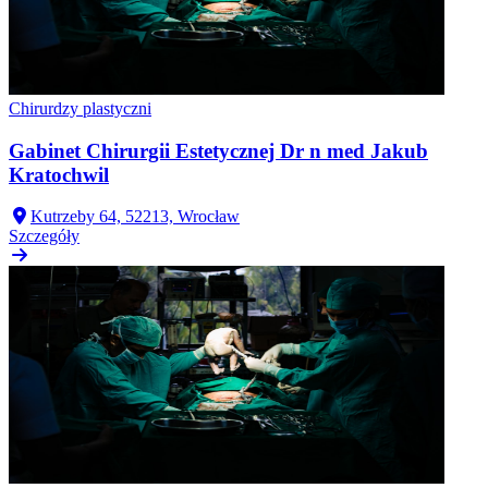
Chirurdzy plastyczni
Gabinet Chirurgii Estetycznej Dr n med Jakub
Kratochwil
Kutrzeby 64, 52213, Wrocław
Szczegóły