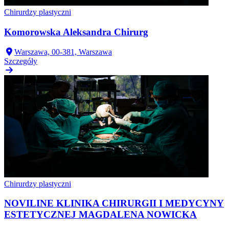
Chirurdzy plastyczni
Komorowska Aleksandra Chirurg
Warszawa, 00-381, Warszawa
Szczegóły
Chirurdzy plastyczni
NOVILINE KLINIKA CHIRURGII I MEDYCYNY
ESTETYCZNEJ MAGDALENA NOWICKA