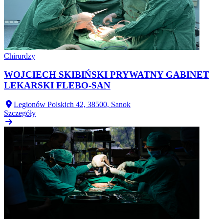
Chirurdzy
WOJCIECH SKIBIŃSKI PRYWATNY GABINET
LEKARSKI FLEBO-SAN
Legionów Polskich 42, 38500, Sanok
Szczegóły