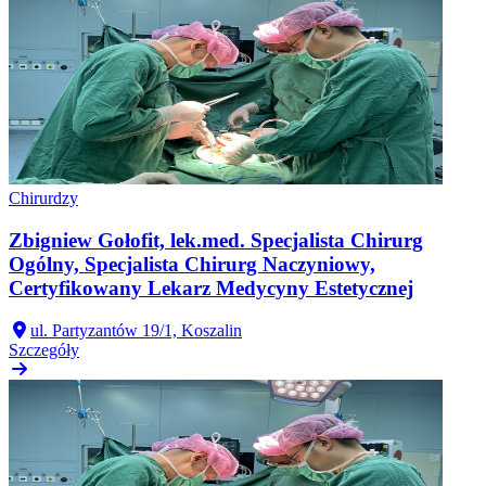
Chirurdzy
Zbigniew Gołofit, lek.med. Specjalista Chirurg
Ogólny, Specjalista Chirurg Naczyniowy,
Certyfikowany Lekarz Medycyny Estetycznej
ul. Partyzantów 19/1, Koszalin
Szczegóły