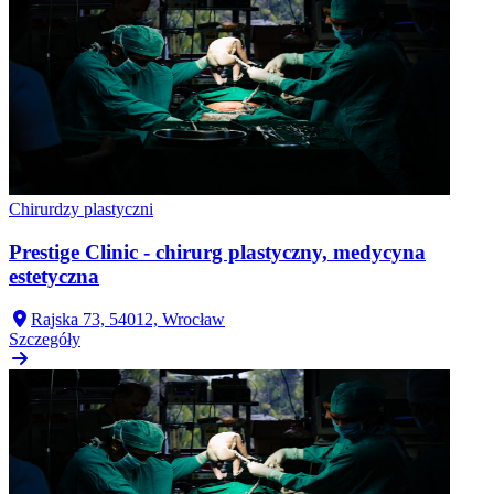
Chirurdzy plastyczni
Prestige Clinic - chirurg plastyczny, medycyna
estetyczna
Rajska 73, 54012, Wrocław
Szczegóły