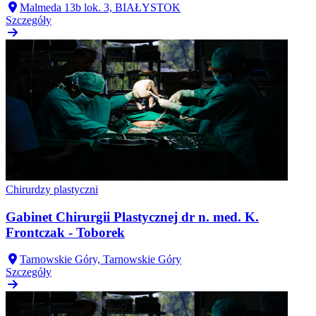
Malmeda 13b lok. 3, BIAŁYSTOK
Szczegóły
Chirurdzy plastyczni
Gabinet Chirurgii Plastycznej dr n. med. K.
Frontczak - Toborek
Tarnowskie Góry, Tarnowskie Góry
Szczegóły