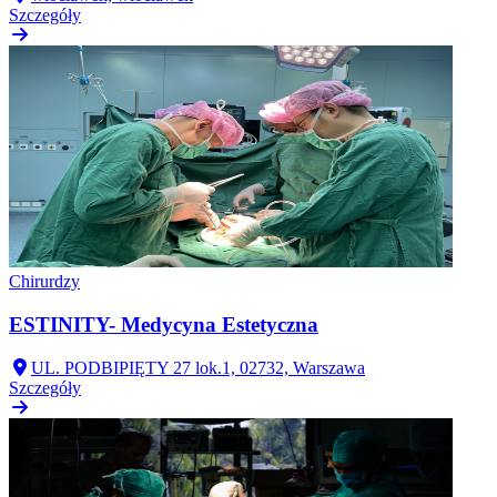
Szczegóły
Chirurdzy
ESTINITY- Medycyna Estetyczna
UL. PODBIPIĘTY 27 lok.1, 02732, Warszawa
Szczegóły