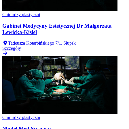
Chirurdzy plastyczni
Gabinet Medycyny Estetycznej Dr Małgorzata
Lewicka-Kisiel
Tadeusza Kotarbińskiego 7/1, Słupsk
Szczegóły
Chirurdzy plastyczni
Model Med Sp. z o.o.