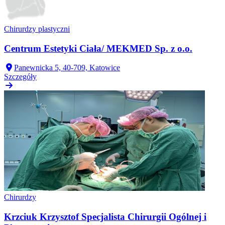
Chirurdzy plastyczni
Centrum Estetyki Ciała/ MEKMED Sp. z o.o.
Panewnicka 5, 40-709, Katowice
Szczegóły
Chirurdzy
Krzciuk Krzysztof Specjalista Chirurgii Ogólnej i