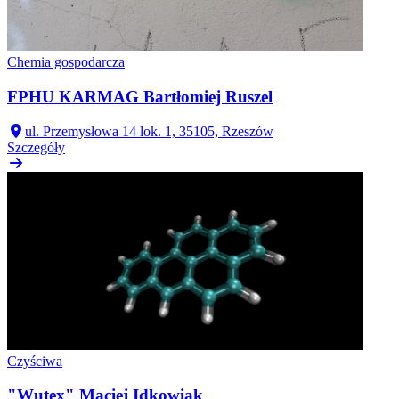
Chemia gospodarcza
FPHU KARMAG Bartłomiej Ruszel
ul. Przemysłowa 14 lok. 1, 35105, Rzeszów
Szczegóły
Czyściwa
"Wutex" Maciej Idkowiak