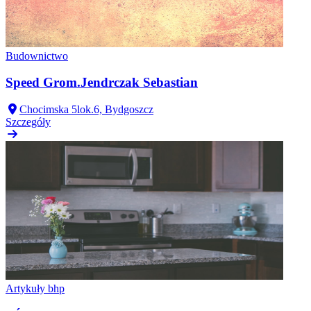
Budownictwo
Speed Grom.Jendrczak Sebastian
Chocimska 5lok.6, Bydgoszcz
Szczegóły
Artykuły bhp