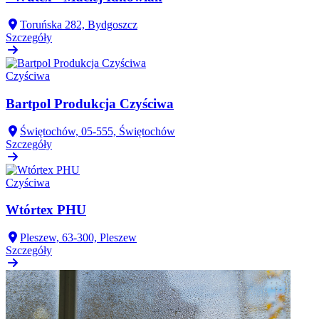
Toruńska 282, Bydgoszcz
Szczegóły
Czyściwa
Bartpol Produkcja Czyściwa
Świętochów, 05-555, Świętochów
Szczegóły
Czyściwa
Wtórtex PHU
Pleszew, 63-300, Pleszew
Szczegóły