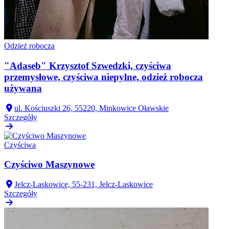
Odzież robocza
"Adaseb" Krzysztof Szwedzki, czyściwa
przemysłowe, czyściwa niepylne, odzież robocza
używana
ul. Kościuszki 26, 55220, Minkowice Oławskie
Szczegóły
Czyściwa
Czyściwo Maszynowe
Jelcz-Laskowice, 55-231, Jelcz-Laskowice
Szczegóły