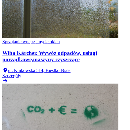
Sprzątanie wnętrz, mycie okien
Wiba Kärcher. Wywóz odpadów, usługi
porządkowe,maszyny czyszczące
ul. Krakowska 514, Bieslko-Biała
Szczegóły