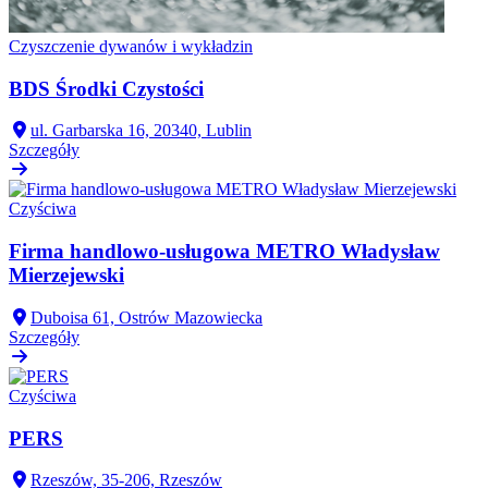
Czyszczenie dywanów i wykładzin
BDS Środki Czystości
ul. Garbarska 16, 20340, Lublin
Szczegóły
Czyściwa
Firma handlowo-usługowa METRO Władysław
Mierzejewski
Duboisa 61, Ostrów Mazowiecka
Szczegóły
Czyściwa
PERS
Rzeszów, 35-206, Rzeszów