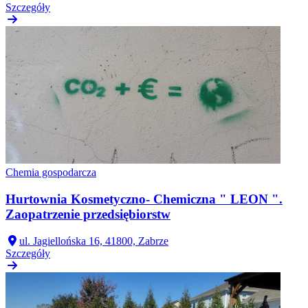
Szczegóły
Chemia gospodarcza
Hurtownia Kosmetyczno- Chemiczna " LEON ".
Zaopatrzenie przedsiębiorstw
ul. Jagiellońska 16, 41800, Zabrze
Szczegóły