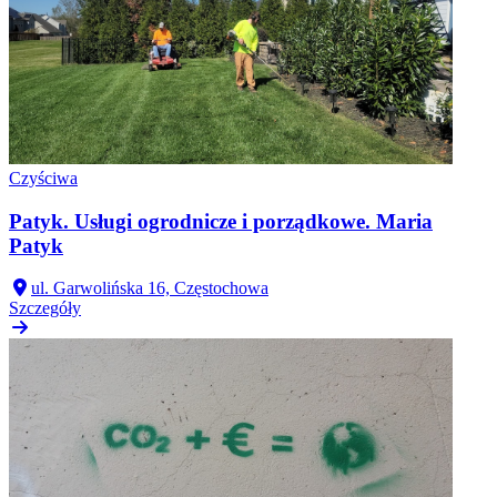
Czyściwa
Patyk. Usługi ogrodnicze i porządkowe. Maria
Patyk
ul. Garwolińska 16, Częstochowa
Szczegóły