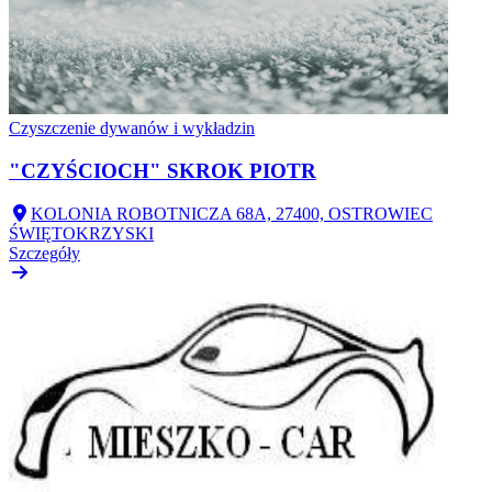
Czyszczenie dywanów i wykładzin
"CZYŚCIOCH" SKROK PIOTR
KOLONIA ROBOTNICZA 68A, 27400, OSTROWIEC
ŚWIĘTOKRZYSKI
Szczegóły