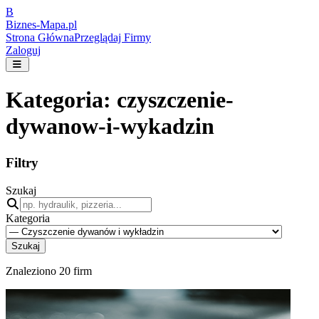
B
Biznes-
Mapa.pl
Strona Główna
Przeglądaj Firmy
Zaloguj
Kategoria:
czyszczenie-
dywanow-i-wykadzin
Filtry
Szukaj
Kategoria
Szukaj
Znaleziono
20
firm