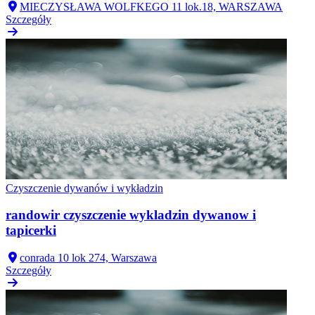
MIECZYSŁAWA WOLFKEGO 11 lok.18, WARSZAWA
Szczegóły
Czyszczenie dywanów i wykładzin
randowir czyszczenie wykladzin dywanow i
tapicerki
conrada 10 lok 274, Warszawa
Szczegóły