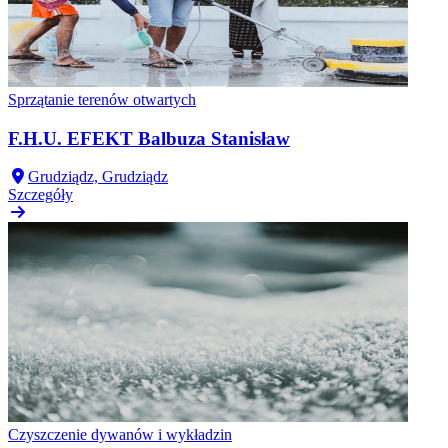
Sprzątanie terenów otwartych
F.H.U. EFEKT Balbuza Stanisław
Grudziądz, Grudziądz
Szczegóły
Czyszczenie dywanów i wykładzin