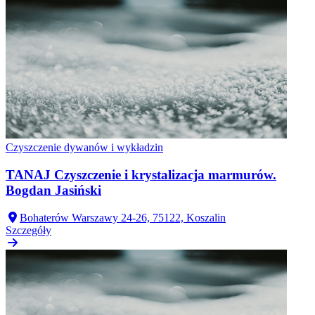
Czyszczenie dywanów i wykładzin
TANAJ Czyszczenie i krystalizacja marmurów.
Bogdan Jasiński
Bohaterów Warszawy 24-26, 75122, Koszalin
Szczegóły