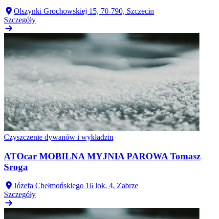
Olszynki Grochowskiej 15, 70-790, Szczecin
Szczegóły
Czyszczenie dywanów i wykładzin
ATOcar MOBILNA MYJNIA PAROWA Tomasz
Sroga
Józefa Chełmońskiego 16 lok. 4, Zabrze
Szczegóły