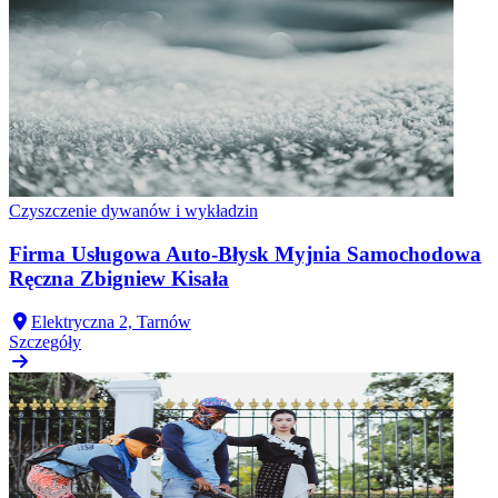
Czyszczenie dywanów i wykładzin
Firma Usługowa Auto-Błysk Myjnia Samochodowa
Ręczna Zbigniew Kisała
Elektryczna 2, Tarnów
Szczegóły