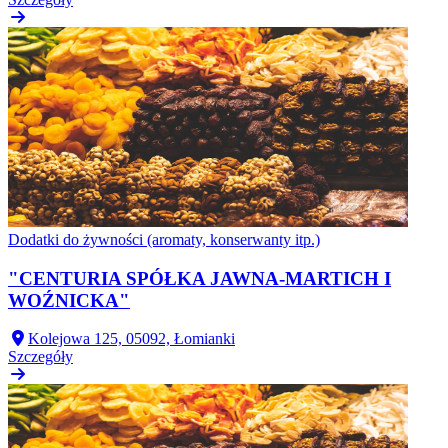
Dodatki do żywności (aromaty, konserwanty itp.)
"CENTURIA SPÓŁKA JAWNA-MARTICH I
WOŹNICKA"
Kolejowa 125, 05092, Łomianki
Szczegóły