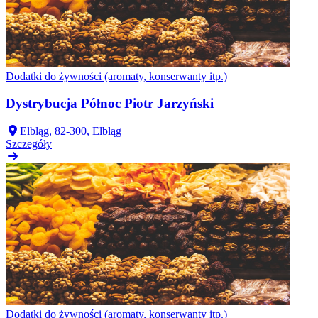
Dodatki do żywności (aromaty, konserwanty itp.)
Dystrybucja Północ Piotr Jarzyński
Elbląg, 82-300, Elbląg
Szczegóły
Dodatki do żywności (aromaty, konserwanty itp.)