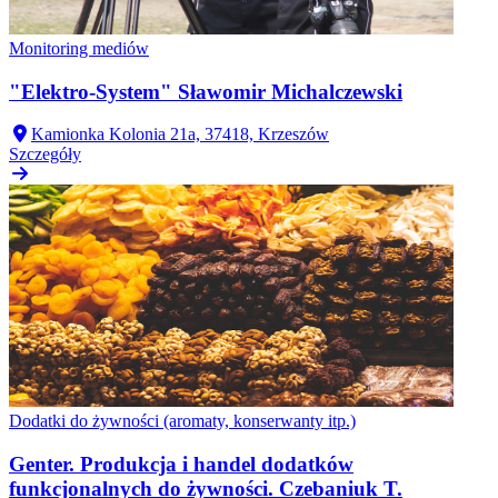
Monitoring mediów
"Elektro-System" Sławomir Michalczewski
Kamionka Kolonia 21a, 37418, Krzeszów
Szczegóły
Dodatki do żywności (aromaty, konserwanty itp.)
Genter. Produkcja i handel dodatków
funkcjonalnych do żywności. Czebaniuk T.