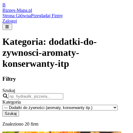
B
Biznes-
Mapa.pl
Strona Główna
Przeglądaj Firmy
Zaloguj
Kategoria:
dodatki-do-
zywnosci-aromaty-
konserwanty-itp
Filtry
Szukaj
Kategoria
Szukaj
Znaleziono
20
firm