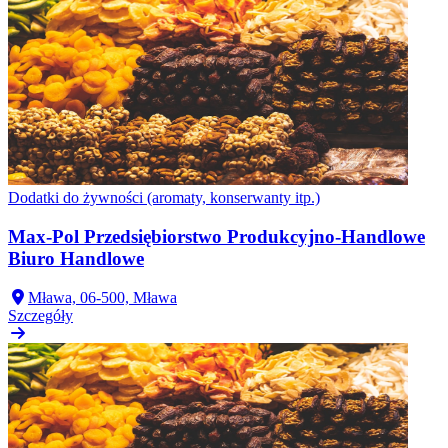
Dodatki do żywności (aromaty, konserwanty itp.)
Max-Pol Przedsiębiorstwo Produkcyjno-Handlowe
Biuro Handlowe
Mława, 06-500, Mława
Szczegóły