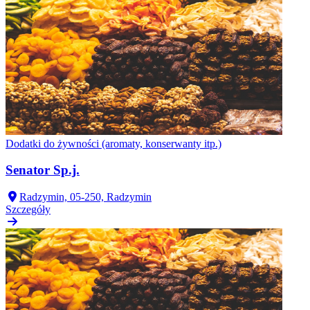
Dodatki do żywności (aromaty, konserwanty itp.)
Senator Sp.j.
Radzymin, 05-250, Radzymin
Szczegóły