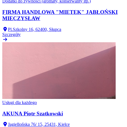
Dodatki do żywności (aromaty, konserwanty itp.)
FIRMA HANDLOWA "MIETEK" JABŁOŃSKI
MIECZYSŁAW
Pl.Szkolny 16, 62400, Słupca
Szczegóły
Usługi dla każdego
AKUNA Piotr Szatkowski
Jagiellońska 76/ 15, 25431, Kielce