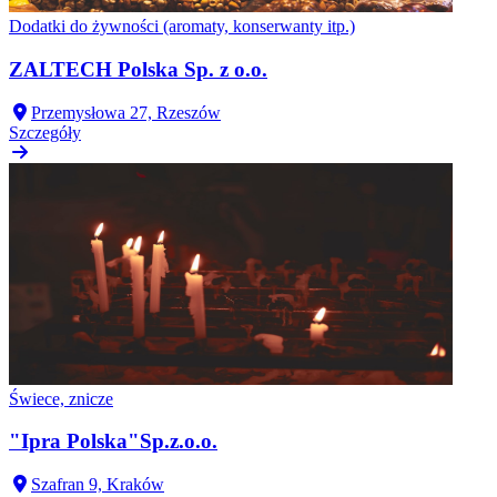
Dodatki do żywności (aromaty, konserwanty itp.)
ZALTECH Polska Sp. z o.o.
Przemysłowa 27, Rzeszów
Szczegóły
Świece, znicze
"Ipra Polska"Sp.z.o.o.
Szafran 9, Kraków