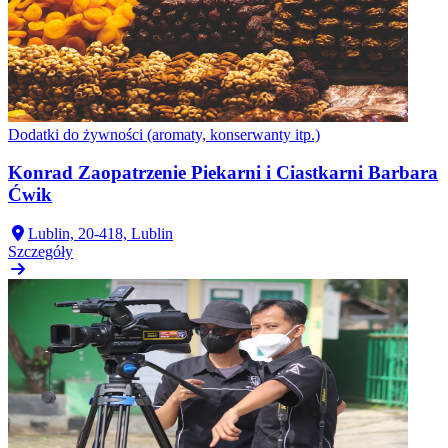
Dodatki do żywności (aromaty, konserwanty itp.)
Konrad Zaopatrzenie Piekarni i Ciastkarni Barbara
Ćwik
Lublin, 20-418, Lublin
Szczegóły