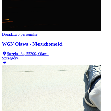
Doradztwo personalne
WGN Oława - Nieruchomości
Strzelna 8a, 55200, Oława
Szczegóły