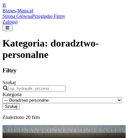
B
Biznes-
Mapa.pl
Strona Główna
Przeglądaj Firmy
Zaloguj
Kategoria:
doradztwo-
personalne
Filtry
Szukaj
Kategoria
Szukaj
Znaleziono
20
firm