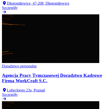
Długomiłowice, 47-208, Długomiłowice
Szczegóły
Doradztwo personalne
Agencja Pracy Tymczasowej Doradztwo Kadrowe
Firma WorkCraft S.C.
Lubeckiego 23a, Poznań
Szczegóły