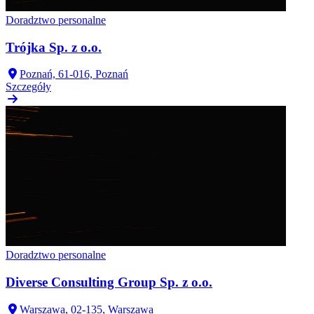
Doradztwo personalne
Trójka Sp. z o.o.
Poznań, 61-016, Poznań
Szczegóły
Doradztwo personalne
Diverse Consulting Group Sp. z o.o.
Warszawa, 02-135, Warszawa