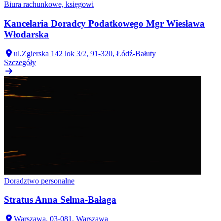
Biura rachunkowe, księgowi
Kancelaria Doradcy Podatkowego Mgr Wiesława
Włodarska
ul.Zgierska 142 lok 3/2, 91-320, Łódź-Bałuty
Szczegóły
Doradztwo personalne
Stratus Anna Selma-Bałaga
Warszawa, 03-081, Warszawa