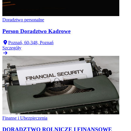
Doradztwo personalne
Person Doradztwo Kadrowe
Poznań, 60-348, Poznań
Szczegóły
Finanse i Ubezpieczenia
DORADZTWO ROLNICZE I FINANSOWE