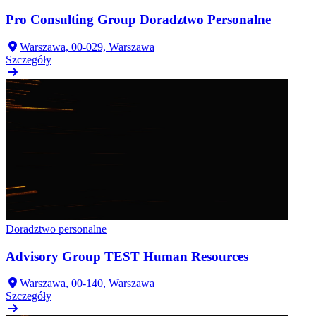
Pro Consulting Group Doradztwo Personalne
Warszawa, 00-029, Warszawa
Szczegóły
Doradztwo personalne
Advisory Group TEST Human Resources
Warszawa, 00-140, Warszawa
Szczegóły