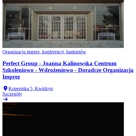
Organizacja imprez, konferencji, bankietów
Perfect Group - Joanna Kalinowska Centrum
Szkoleniowo - Wdrożeniowo - Doradcze Organizacja
Imprez
Kopernika 5, Kwidzyn
Szczegóły