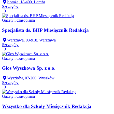
Łomża, 18-400, Łomża
Szczegóły
Gazety i czasopisma
Specjalista ds. BHP Miesięcznik Redakcja
Warszawa, 03-918, Warszawa
Szczegóły
Gazety i czasopisma
Głos Wyszkowa Sp. z o.o.
Wyszków, 07-200, Wyszków
Szczegóły
Gazety i czasopisma
Wszystko dla Szkoły Miesięcznik Redakcja