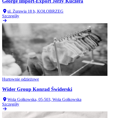
George Import-Export Jerzy Kuczera
ul. Żurawia 18 b, KOŁOBRZEG
Szczegóły
Hurtownie odzieżowe
Wider Group Konrad Świderski
Wola Gołkowska, 05-503, Wola Gołkowska
Szczegóły