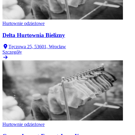
Hurtownie odzieżowe
Delta Hurtownia Bielizny
Tęczowa 25, 53601, Wrocław
Szczegóły
Hurtownie odzieżowe