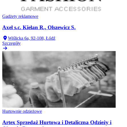
Gadżety reklamowe
Axel s.c. Kielan R., Olszewicz S.
Wiślicka 6a, 92-108, Łódź
Szczegóły
Hurtownie odzieżowe
Artex Sprzedaż Hurtowa i Detaliczna Odzieży i