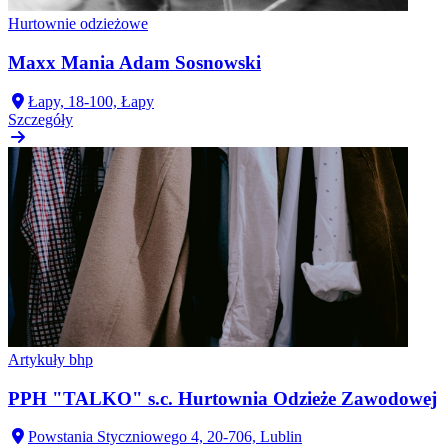
Hurtownie odzieżowe
Maxx Mania Adam Sosnowski
Łapy, 18-100, Łapy
Szczegóły
Artykuły bhp
PPH "TALKO" s.c. Hurtownia Odzieże Zawodowej
Powstania Styczniowego 4, 20-706, Lublin