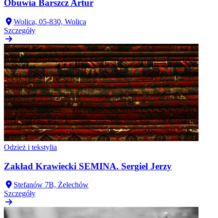
Obuwia Barszcz Artur
Wolica, 05-830, Wolica
Szczegóły
Odzież i tekstylia
Zakład Krawiecki SEMINA. Sergiel Jerzy
Stefanów 7B, Żelechów
Szczegóły