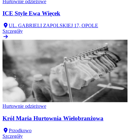
Hurtownie odzieżowe
ICE Style Ewa Więcek
UL. GABRIELI ZAPOLSKIEJ 17, OPOLE
Szczegóły
Hurtownie odzieżowe
Król Maria Hurtownia Wielobranżowa
Przodkowo
Szczegóły