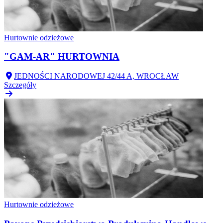
Hurtownie odzieżowe
"GAM-AR" HURTOWNIA
JEDNOŚCI NARODOWEJ 42/44 A, WROCŁAW
Szczegóły
Hurtownie odzieżowe