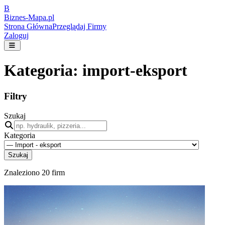
B
Biznes-
Mapa.pl
Strona Główna
Przeglądaj Firmy
Zaloguj
Kategoria:
import-eksport
Filtry
Szukaj
Kategoria
Szukaj
Znaleziono
20
firm