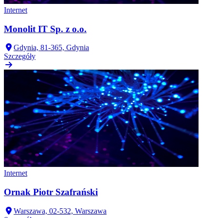
Internet
Monolit IT Sp. z o.o.
Gdynia, 81-365, Gdynia
Szczegóły
Internet
Ornak Piotr Szafrański
Warszawa, 02-532, Warszawa