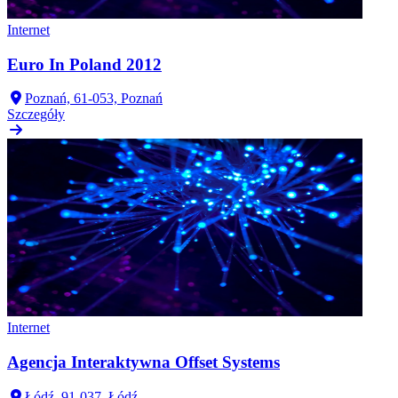
Internet
Euro In Poland 2012
Poznań, 61-053, Poznań
Szczegóły
Internet
Agencja Interaktywna Offset Systems
Łódź, 91-037, Łódź