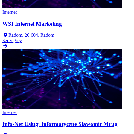
Internet
WSI Internet Marketing
Radom, 26-604, Radom
Szczegóły
Internet
Info-Net Usługi Informatyczne Sławomir Mrug