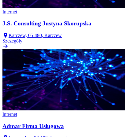
Internet
J.S. Consulting Justyna Skorupska
Karczew, 05-480, Karczew
Szczegóły
Internet
Admar Firma Usługowa