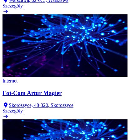
Warszawa, 02-673, Warszawa
Szczegóły
Internet
Fot-Com Artur Magier
Skoroszyce, 48-320, Skoroszyce
Szczegóły