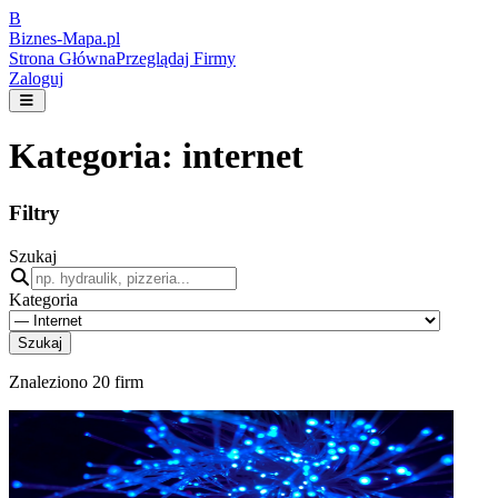
B
Biznes-
Mapa.pl
Strona Główna
Przeglądaj Firmy
Zaloguj
Kategoria:
internet
Filtry
Szukaj
Kategoria
Szukaj
Znaleziono
20
firm