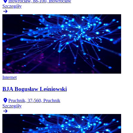
Inowrocław, 88-100, Inowrocław
Szczegóły
Internet
BJA Bogusław Leśniowski
Pruchnik, 37-560, Pruchnik
Szczegóły