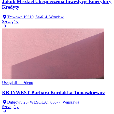
Jakub Miszkiel Ubezpieczenia Inwestycje Emerytury
Kredyty
Trawowa 19/ 10, 54-614, Wrocław
Szczegóły
Usługi dla każdego
KB INWEST Barbara Kordalska-Tomaszkiewicz
Dąbrowy 25 (WESOŁA), 05077, Warszawa
Szczegóły