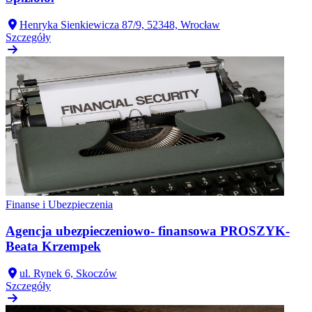
Henryka Sienkiewicza 87/9, 52348, Wrocław
Szczegóły
Finanse i Ubezpieczenia
Agencja ubezpieczeniowo- finansowa PROSZYK-
Beata Krzempek
ul. Rynek 6, Skoczów
Szczegóły