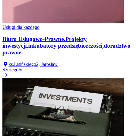
Usługi dla każdego
Biuro Usługowo-Prawne.Projekty
inwestycji,inkubatory przedsiębiorczości,doradztwo
prawne.
ks.Lisińskiego2, Jarosław
Szczegóły