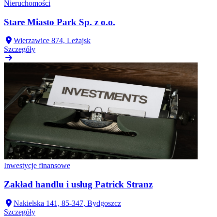
Nieruchomości
Stare Miasto Park Sp. z o.o.
Wierzawice 874, Leżajsk
Szczegóły
Inwestycje finansowe
Zakład handlu i usług Patrick Stranz
Nakielska 141, 85-347, Bydgoszcz
Szczegóły