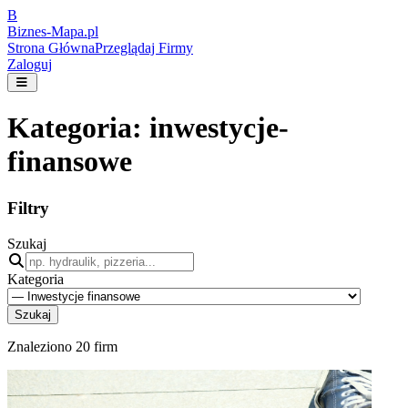
B
Biznes-
Mapa.pl
Strona Główna
Przeglądaj Firmy
Zaloguj
Kategoria:
inwestycje-
finansowe
Filtry
Szukaj
Kategoria
Szukaj
Znaleziono
20
firm