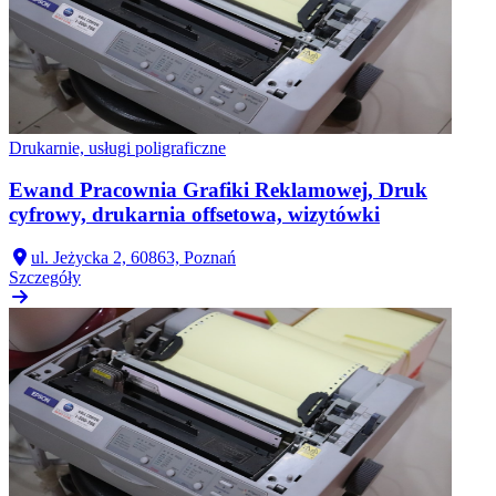
Drukarnie, usługi poligraficzne
Ewand Pracownia Grafiki Reklamowej, Druk
cyfrowy, drukarnia offsetowa, wizytówki
ul. Jeżycka 2, 60863, Poznań
Szczegóły