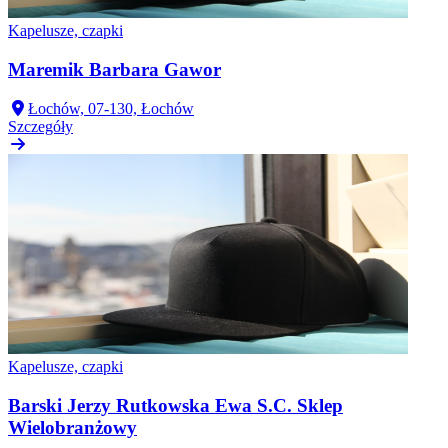
Kapelusze, czapki
Maremik Barbara Gawor
Łochów, 07-130, Łochów
Szczegóły
Kapelusze, czapki
Barski Jerzy Rutkowska Ewa S.C. Sklep
Wielobranżowy