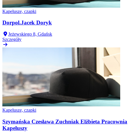
Kapelusze, czapki
Dorpol.Jacek Doryk
Jeżewskiego 8, Gdańsk
Szczegóły
Kapelusze, czapki
Szymańska Czesława Zuchniak Elżbieta Pracownia
Kapeluszy