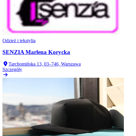
Odzież i tekstylia
SENZIA Marlena Korycka
Tarchomińska 13, 03–746, Warszawa
Szczegóły