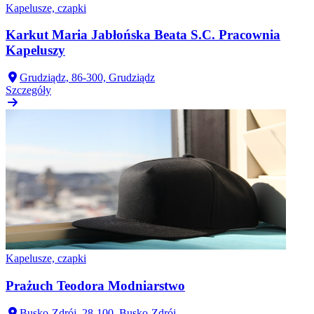
Kapelusze, czapki
Karkut Maria Jabłońska Beata S.C. Pracownia
Kapeluszy
Grudziądz, 86-300, Grudziądz
Szczegóły
Kapelusze, czapki
Prażuch Teodora Modniarstwo
Busko-Zdrój, 28-100, Busko-Zdrój