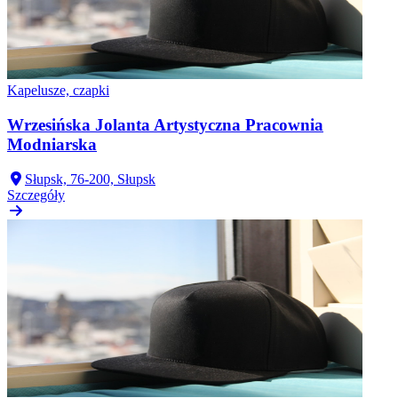
Kapelusze, czapki
Wrzesińska Jolanta Artystyczna Pracownia
Modniarska
Słupsk, 76-200, Słupsk
Szczegóły