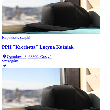
Kapelusze, czapki
PPH "Krochetta" Lucyna Kuźniak
Ogrodowa 3, 63800, Gostyń
Szczegóły