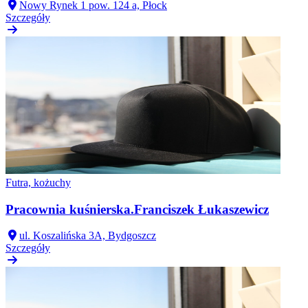
Nowy Rynek 1 pow. 124 a, Płock
Szczegóły
Futra, kożuchy
Pracownia kuśnierska.Franciszek Łukaszewicz
ul. Koszalińska 3A, Bydgoszcz
Szczegóły