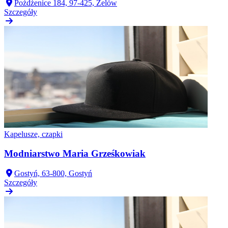
Pożdżenice 184, 97-425, Zelów
Szczegóły
Kapelusze, czapki
Modniarstwo Maria Grześkowiak
Gostyń, 63-800, Gostyń
Szczegóły