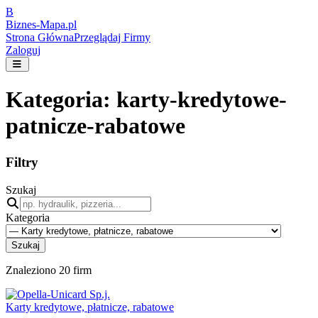
B
Biznes-
Mapa.pl
Strona Główna
Przeglądaj Firmy
Zaloguj
Kategoria:
karty-kredytowe-
patnicze-rabatowe
Filtry
Szukaj
Kategoria
Szukaj
Znaleziono
20
firm
Karty kredytowe, płatnicze, rabatowe