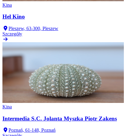
Kina
Hel Kino
Pleszew, 63-300, Pleszew
Szczegóły
Kina
Intermedia S.C. Jolanta Myszka Piotr Zakens
Poznań, 61-148, Poznań
Szczegóły