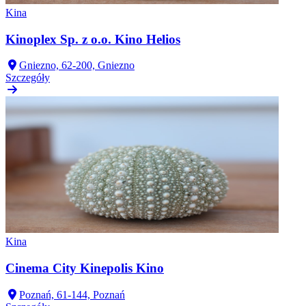
Kina
Kinoplex Sp. z o.o. Kino Helios
Gniezno, 62-200, Gniezno
Szczegóły
Kina
Cinema City Kinepolis Kino
Poznań, 61-144, Poznań