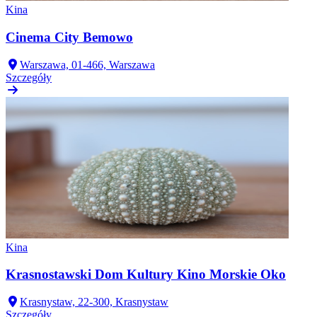
Kina
Cinema City Bemowo
Warszawa, 01-466, Warszawa
Szczegóły
Kina
Krasnostawski Dom Kultury Kino Morskie Oko
Krasnystaw, 22-300, Krasnystaw
Szczegóły