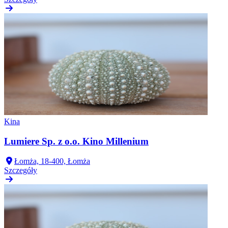
Kina
Lumiere Sp. z o.o. Kino Millenium
Łomża, 18-400, Łomża
Szczegóły