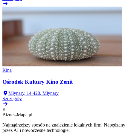
Kina
Ośrodek Kultury Kino Zenit
Młynary, 14-420, Młynary
Szczegóły
B
Biznes-
Mapa.pl
Najmądrzejszy sposób na znalezienie lokalnych firm. Napędzany
przez AI i nowoczesne technologie.