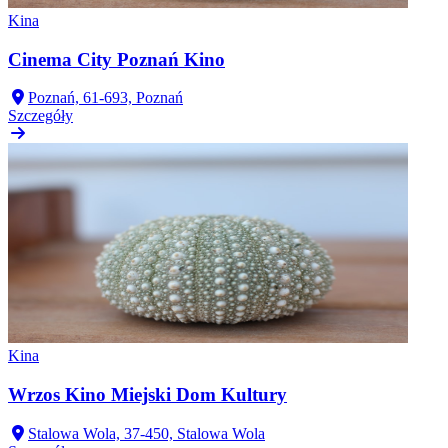
Kina
Cinema City Poznań Kino
Poznań, 61-693, Poznań
Szczegóły
Kina
Wrzos Kino Miejski Dom Kultury
Stalowa Wola, 37-450, Stalowa Wola