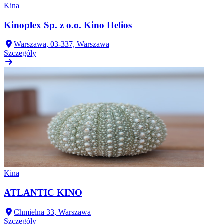
Kina
Kinoplex Sp. z o.o. Kino Helios
Warszawa, 03-337, Warszawa
Szczegóły
Kina
ATLANTIC KINO
Chmielna 33, Warszawa
Szczegóły