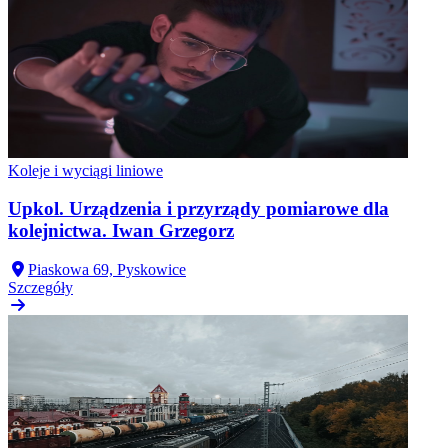
Koleje i wyciągi liniowe
Upkol. Urządzenia i przyrządy pomiarowe dla
kolejnictwa. Iwan Grzegorz
Piaskowa 69, Pyskowice
Szczegóły