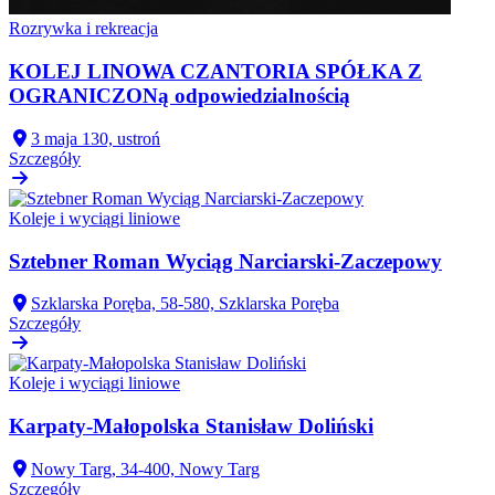
Rozrywka i rekreacja
KOLEJ LINOWA CZANTORIA SPÓŁKA Z
OGRANICZONą odpowiedzialnością
3 maja 130, ustroń
Szczegóły
Koleje i wyciągi liniowe
Sztebner Roman Wyciąg Narciarski-Zaczepowy
Szklarska Poręba, 58-580, Szklarska Poręba
Szczegóły
Koleje i wyciągi liniowe
Karpaty-Małopolska Stanisław Doliński
Nowy Targ, 34-400, Nowy Targ
Szczegóły