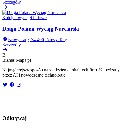
Szczegóły
Koleje i wyciągi liniowe
Długa Polana Wyciąg Narciarski
Nowy Targ, 34-400, Nowy Targ
Szczegóły
B
Biznes-
Mapa.pl
Najmądrzejszy sposób na znalezienie lokalnych firm. Napędzany
przez AI i nowoczesne technologie.
Odkrywaj