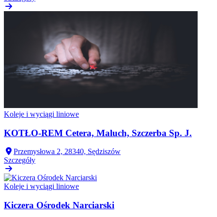
Koleje i wyciągi liniowe
KOTŁO-REM Cetera, Maluch, Szczerba Sp. J.
Przemysłowa 2, 28340, Sędziszów
Szczegóły
Koleje i wyciągi liniowe
Kiczera Ośrodek Narciarski