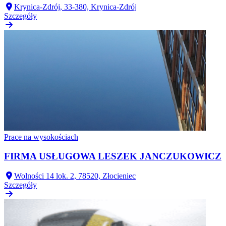
Krynica-Zdrój, 33-380, Krynica-Zdrój
Szczegóły
Prace na wysokościach
FIRMA USŁUGOWA LESZEK JANCZUKOWICZ
Wolności 14 lok. 2, 78520, Złocieniec
Szczegóły