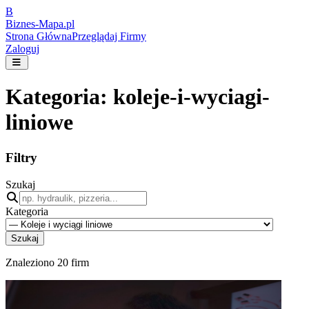
B
Biznes-
Mapa.pl
Strona Główna
Przeglądaj Firmy
Zaloguj
Kategoria:
koleje-i-wyciagi-
liniowe
Filtry
Szukaj
Kategoria
Szukaj
Znaleziono
20
firm