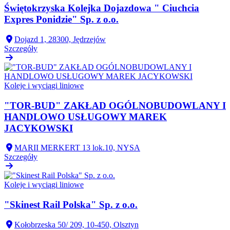
Świętokrzyska Kolejka Dojazdowa " Ciuchcia
Expres Ponidzie" Sp. z o.o.
Dojazd 1, 28300, Jędrzejów
Szczegóły
Koleje i wyciągi liniowe
"TOR-BUD" ZAKŁAD OGÓLNOBUDOWLANY I
HANDLOWO USŁUGOWY MAREK
JACYKOWSKI
MARII MERKERT 13 lok.10, NYSA
Szczegóły
Koleje i wyciągi liniowe
"Skinest Rail Polska" Sp. z o.o.
Kołobrzeska 50/ 209, 10-450, Olsztyn