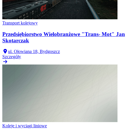
Transport kolejowy
Przedsiębiorstwo Wielobranżowe "Trans- Mot" Jan
Skotarczak
ul. Ołowiana 18, Bydgoszcz
Szczegóły
Koleje i wyciągi liniowe