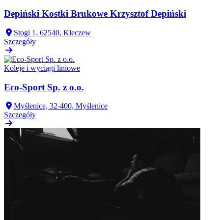
Depiński Kostki Brukowe Krzysztof Depiński
Stogi 1, 62540, Kleczew
Szczegóły
Koleje i wyciągi liniowe
Eco-Sport Sp. z o.o.
Myślenice, 32-400, Myślenice
Szczegóły