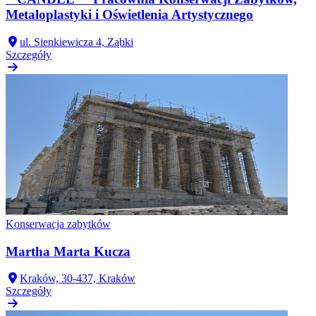
Metaloplastyki i Oświetlenia Artystycznego
ul. Sienkiewicza 4, Ząbki
Szczegóły
Konserwacja zabytków
Martha Marta Kucza
Kraków, 30-437, Kraków
Szczegóły