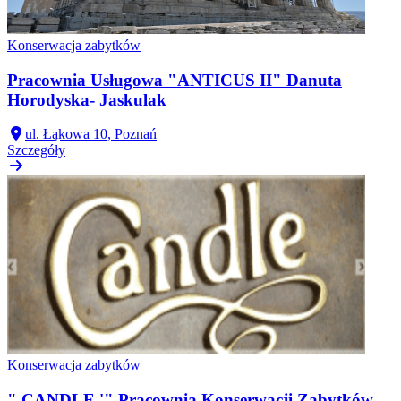
Konserwacja zabytków
Pracownia Usługowa "ANTICUS II" Danuta
Horodyska- Jaskulak
ul. Łąkowa 10, Poznań
Szczegóły
Konserwacja zabytków
" CANDLE '" Pracownia Konserwacji Zabytków,