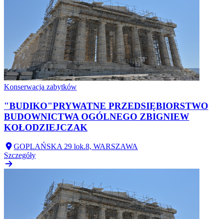
Konserwacja zabytków
"BUDIKO"PRYWATNE PRZEDSIĘBIORSTWO
BUDOWNICTWA OGÓLNEGO ZBIGNIEW
KOŁODZIEJCZAK
GOPLAŃSKA 29 lok.8, WARSZAWA
Szczegóły