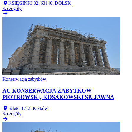
KSIĘGINKI 32, 63140, DOLSK
Szczegóły
Konserwacja zabytków
AC KONSERWACJA ZABYTKÓW
PIOTROWSKI, KOSAKOWSKI SP. JAWNA
Szlak 18/12, Kraków
Szczegóły