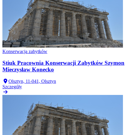
Konserwacja zabytków
Stiuk Pracownia Konserwacji Zabytków Szymon
Mieczysław Konecko
Olsztyn, 11-041, Olsztyn
Szczegóły