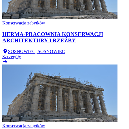
Konserwacja zabytków
HERMA-PRACOWNIA KONSERWACJI
ARCHITEKTURY I RZEŹBY
SOSNOWIEC, SOSNOWIEC
Szczegóły
Konserwacja zabytków