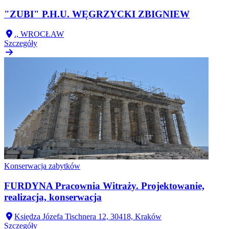
"ZUBI" P.H.U. WĘGRZYCKI ZBIGNIEW
., WROCŁAW
Szczegóły
Konserwacja zabytków
FURDYNA Pracownia Witraży. Projektowanie,
realizacja, konserwacja
Księdza Józefa Tischnera 12, 30418, Kraków
Szczegóły