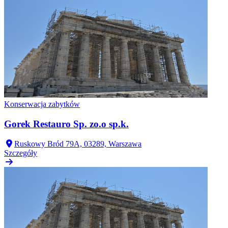
Konserwacja zabytków
Gorek Restauro Sp. zo.o sp.k.
Ruskowy Bród 79A, 03289, Warszawa
Szczegóły