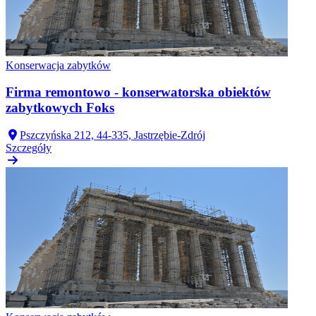
Konserwacja zabytków
Firma remontowo - konserwatorska obiektów
zabytkowych Foks
Pszczyńska 212, 44-335, Jastrzębie-Zdrój
Szczegóły