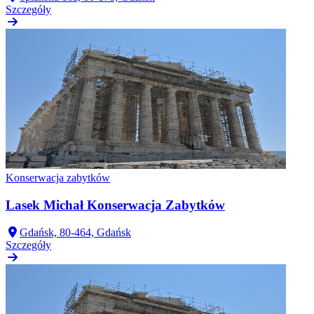
Szczegóły
Konserwacja zabytków
Lasek Michał Konserwacja Zabytków
Gdańsk, 80-464, Gdańsk
Szczegóły