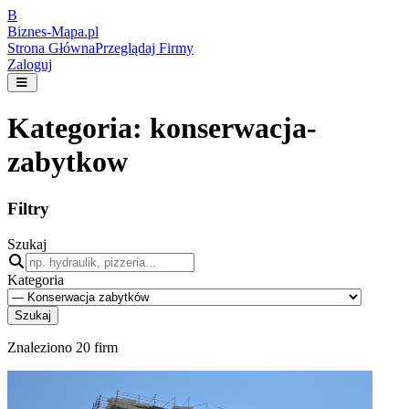
B
Biznes-
Mapa.pl
Strona Główna
Przeglądaj Firmy
Zaloguj
Kategoria:
konserwacja-
zabytkow
Filtry
Szukaj
Kategoria
Szukaj
Znaleziono
20
firm