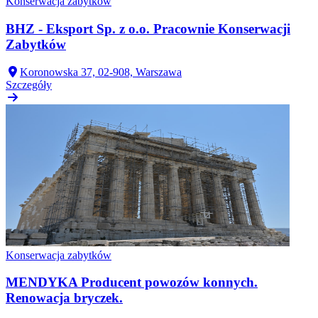
Konserwacja zabytków
BHZ - Eksport Sp. z o.o. Pracownie Konserwacji
Zabytków
Koronowska 37, 02-908, Warszawa
Szczegóły
Konserwacja zabytków
MENDYKA Producent powozów konnych.
Renowacja bryczek.