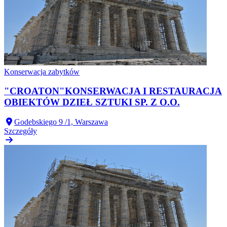
Konserwacja zabytków
"CROATON"KONSERWACJA I RESTAURACJA
OBIEKTÓW DZIEŁ SZTUKI SP. Z O.O.
Godebskiego 9 /1, Warszawa
Szczegóły