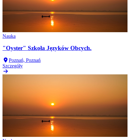
Nauka
"Oyster" Szkoła Języków Obcych.
Poznań, Poznań
Szczegóły