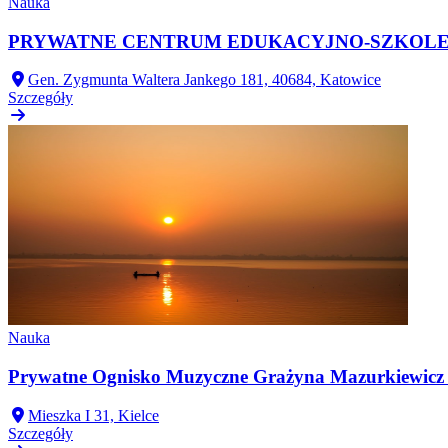
Nauka
PRYWATNE CENTRUM EDUKACYJNO-SZKOLEN
Gen. Zygmunta Waltera Jankego 181, 40684, Katowice
Szczegóły
Nauka
Prywatne Ognisko Muzyczne Grażyna Mazurkiewicz - D
Mieszka I 31, Kielce
Szczegóły