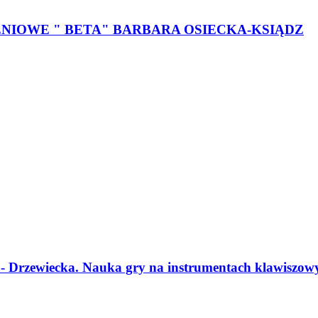
IOWE " BETA" BARBARA OSIECKA-KSIĄDZ
rzewiecka. Nauka gry na instrumentach klawiszowych 