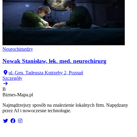
Neurochirurdzy
Nowak Stanisław, lek. med. neurochirurg
ul. Gen. Tadeusza Kutrzeby 2, Poznań
Szczegóły
B
Biznes-
Mapa.pl
Najmądrzejszy sposób na znalezienie lokalnych firm. Napędzany
przez AI i nowoczesne technologie.