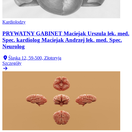
Kardiolodzy
PRYWATNY GABINET Maciejak Urszula lek. med.
Spec. kardiolog Maciejak Andrzej lek. med. Spec.
Neurolog
Śląska 12, 59-500, Złotoryja
Szczegóły