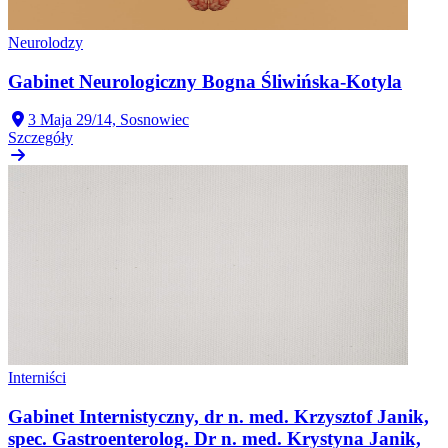
Neurolodzy
Gabinet Neurologiczny Bogna Śliwińska-Kotyla
3 Maja 29/14, Sosnowiec
Szczegóły
Interniści
Gabinet Internistyczny, dr n. med. Krzysztof Janik,
spec. Gastroenterolog. Dr n. med. Krystyna Janik,