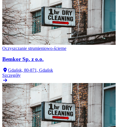
Oczyszczanie strumieniowo-ścierne
Bemkor Sp. z o.o.
Gdańsk, 80-871, Gdańsk
Szczegóły