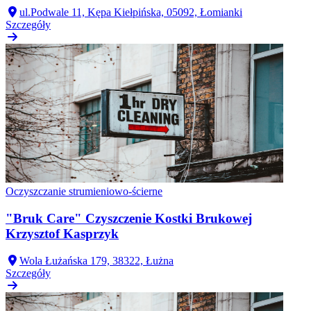
ul.Podwale 11, Kępa Kiełpińska, 05092, Łomianki
Szczegóły
Oczyszczanie strumieniowo-ścierne
"Bruk Care" Czyszczenie Kostki Brukowej
Krzysztof Kasprzyk
Wola Łużańska 179, 38322, Łużna
Szczegóły