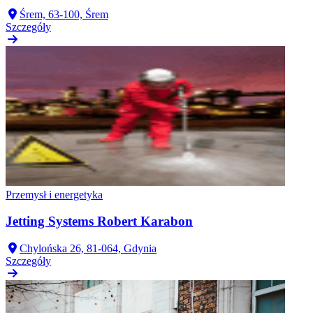
Śrem, 63-100, Śrem
Szczegóły
Przemysł i energetyka
Jetting Systems Robert Karabon
Chylońska 26, 81-064, Gdynia
Szczegóły