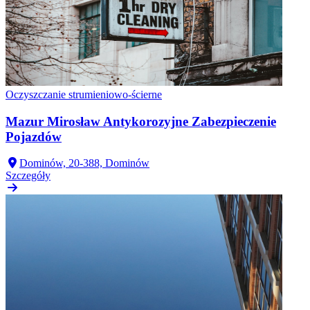
Oczyszczanie strumieniowo-ścierne
Mazur Mirosław Antykorozyjne Zabezpieczenie
Pojazdów
Dominów, 20-388, Dominów
Szczegóły