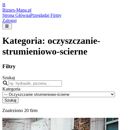
B
Biznes-
Mapa.pl
Strona Główna
Przeglądaj Firmy
Zaloguj
Kategoria:
oczyszczanie-
strumieniowo-scierne
Filtry
Szukaj
Kategoria
Szukaj
Znaleziono
20
firm