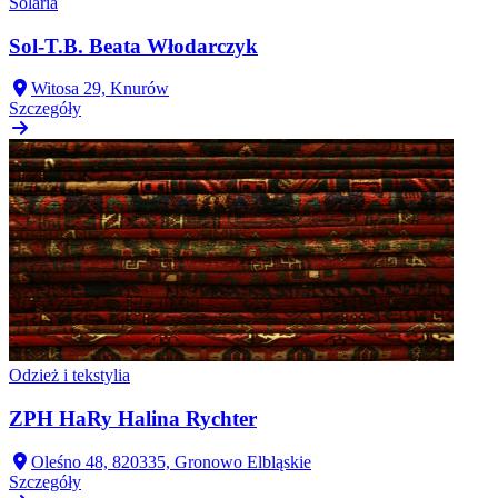
Solaria
Sol-T.B. Beata Włodarczyk
Witosa 29, Knurów
Szczegóły
Odzież i tekstylia
ZPH HaRy Halina Rychter
Oleśno 48, 820335, Gronowo Elbląskie
Szczegóły