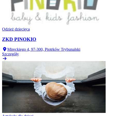
Odzież dziecięca
ZKD PINOKIO
Mireckiego 4, 97-300, Piotrków Trybunalski
Szczegóły