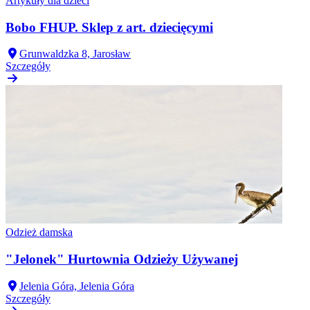
Artykuły dla dzieci
Bobo FHUP. Sklep z art. dziecięcymi
Grunwaldzka 8, Jarosław
Szczegóły
Odzież damska
"Jelonek" Hurtownia Odzieży Używanej
Jelenia Góra, Jelenia Góra
Szczegóły