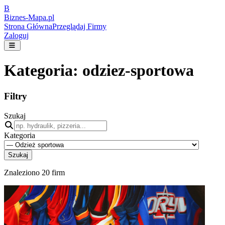
B
Biznes-
Mapa.pl
Strona Główna
Przeglądaj Firmy
Zaloguj
Kategoria:
odziez-sportowa
Filtry
Szukaj
Kategoria
Szukaj
Znaleziono
20
firm