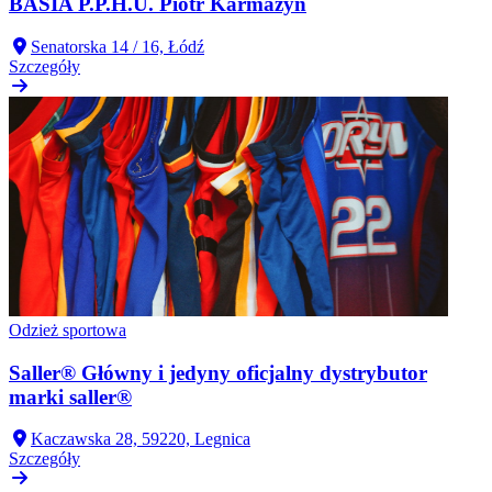
BASIA P.P.H.U. Piotr Karmazyn
Senatorska 14 / 16, Łódź
Szczegóły
Odzież sportowa
Saller® Główny i jedyny oficjalny dystrybutor
marki saller®
Kaczawska 28, 59220, Legnica
Szczegóły