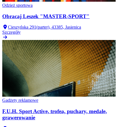
Odzież sportowa
Obracaj Leszek "MASTER-SPORT"
Cieszyńska 291(parter), 43385, Jasienica
Szczegóły
Gadżety reklamowe
F.U.H. Sport Active, trofea, puchary, medale,
grawerowanie