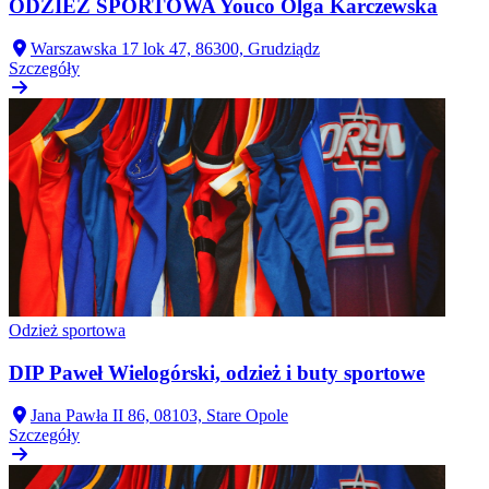
ODZIEŻ SPORTOWA Youco Olga Karczewska
Warszawska 17 lok 47, 86300, Grudziądz
Szczegóły
Odzież sportowa
DIP Paweł Wielogórski, odzież i buty sportowe
Jana Pawła II 86, 08103, Stare Opole
Szczegóły