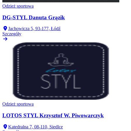
Odzież sportowa
DG-STYL Danuta Grązik
Jachowicza 5, 93-177, Łódź
Szczegóły
Odzież sportowa
LOTOS STYL Krzysztof W. Piwowarczyk
Katedralna 7, 08-110, Siedlce