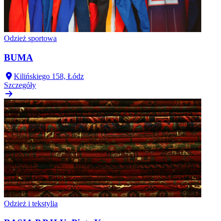
Odzież sportowa
BUMA
Kilińskiego 158, Łódz
Szczegóły
Odzież i tekstylia