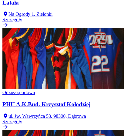
Latała
Na Ogrody 1, Zielonki
Szczegóły
Odzież sportowa
PHU A.K.Bud. Krzysztof Kołodziej
ul. św. Wawrzyńca 53, 98300, Dąbrowa
Szczegóły