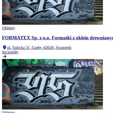
Okleiny
FORMATEX Sp. z o.o. Formatki z oklein drewniany
ul. Tulecka 31, Garby, 62020, Swarzędz
Szczegóły
Okleiny