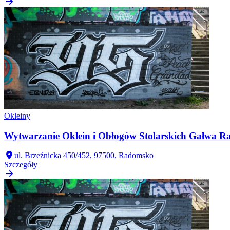
Okleiny
Wytwarzanie Oklein i Obłogów Stolarskich Gałwa R
ul. Brzeźnicka 450/452, 97500, Radomsko
Szczegóły