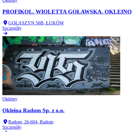
Okleiny
PROFIKOL. WIOLETTA GOŁAWSKA. OKLEINO
GOŁASZYN 56B, ŁUKÓW
Szczegóły
Okleiny
Okleina Radom Sp. z o.o.
Radom, 26-604, Radom
Szczegóły