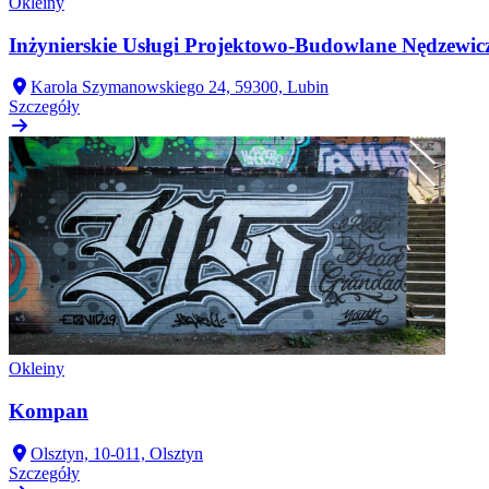
Okleiny
Inżynierskie Usługi Projektowo-Budowlane Nędzewi
Karola Szymanowskiego 24, 59300, Lubin
Szczegóły
Okleiny
Kompan
Olsztyn, 10-011, Olsztyn
Szczegóły