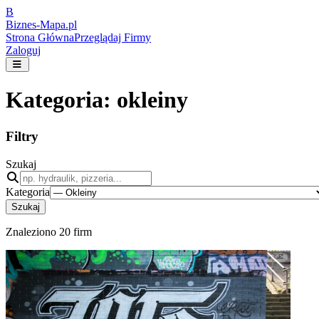
B
Biznes-
Mapa.pl
Strona Główna
Przeglądaj Firmy
Zaloguj
Kategoria:
okleiny
Filtry
Szukaj
Kategoria
Szukaj
Znaleziono
20
firm