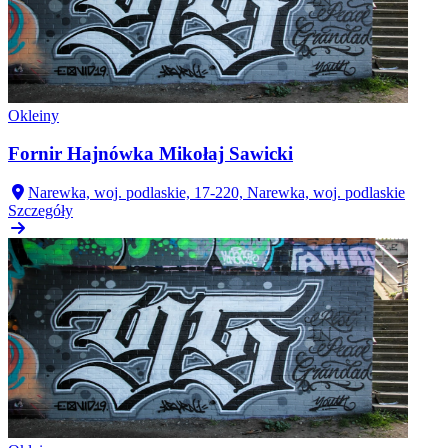
Okleiny
Fornir Hajnówka Mikołaj Sawicki
Narewka, woj. podlaskie, 17-220, Narewka, woj. podlaskie
Szczegóły