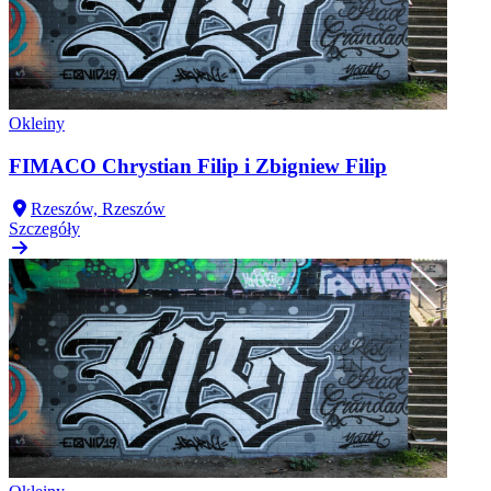
Okleiny
FIMACO Chrystian Filip i Zbigniew Filip
Rzeszów, Rzeszów
Szczegóły