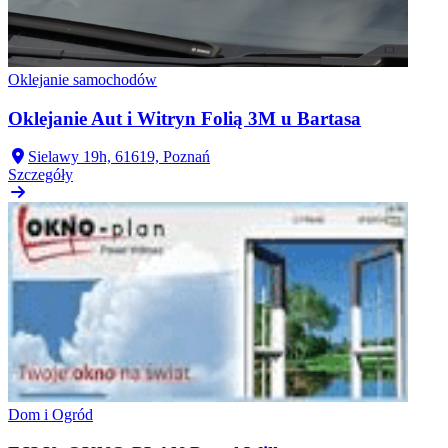
Oklejanie samochodów
Oklejanie Aut i Witryn Folią 3M u Bartasa
Sielawy 19h, 61619, Poznań
Szczegóły
Dom i Ogród