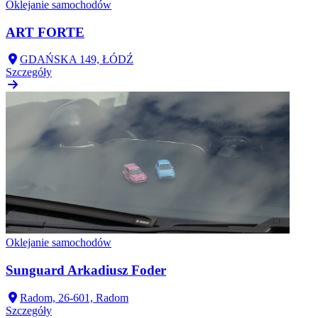
Oklejanie samochodów
ART FORTE
GDAŃSKA 149, ŁÓDŹ
Szczegóły
Oklejanie samochodów
Sunguard Arkadiusz Foder
Radom, 26-601, Radom
Szczegóły