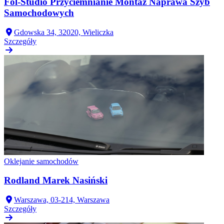
Fol-Studio Przyciemnianie Montaż Naprawa Szyb
Samochodowych
Gdowska 34, 32020, Wieliczka
Szczegóły
Oklejanie samochodów
Rodland Marek Nasiński
Warszawa, 03-214, Warszawa
Szczegóły