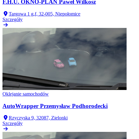
F.H.U. OKNO-PLAN Paweł Wilkosz
Targowa 1 g,f, 32-005, Niepołomice
Szczegóły
Oklejanie samochodów
AutoWrapper Przemysław Podhorodecki
Rzyczyska 9, 32087, Zielonki
Szczegóły