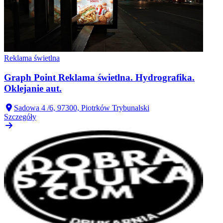
Reklama świetlna
Graph Point Reklama świetlna. Hydrografika.
Oklejanie aut.
Sadowa 4 /6, 97300, Piotrków Trybunalski
Szczegóły