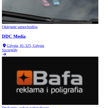
Oklejanie samochodów
DDC Media
Gdynia, 81-325, Gdynia
Szczegóły
Drukarnie, usługi poligraficzne