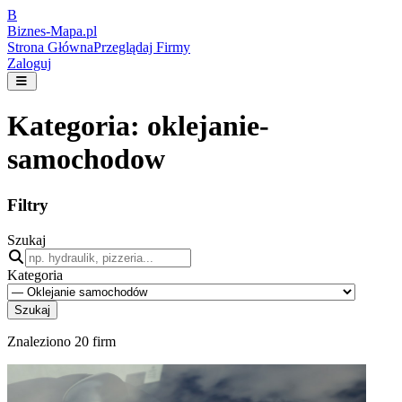
B
Biznes-
Mapa.pl
Strona Główna
Przeglądaj Firmy
Zaloguj
Kategoria:
oklejanie-
samochodow
Filtry
Szukaj
Kategoria
Szukaj
Znaleziono
20
firm