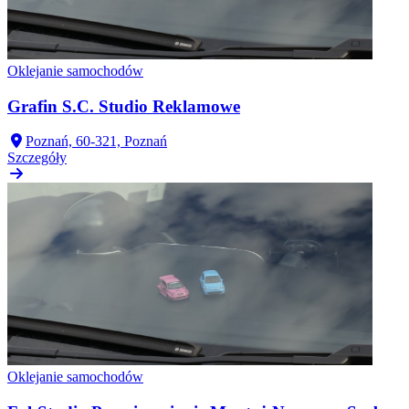
Oklejanie samochodów
Grafin S.C. Studio Reklamowe
Poznań, 60-321, Poznań
Szczegóły
Oklejanie samochodów