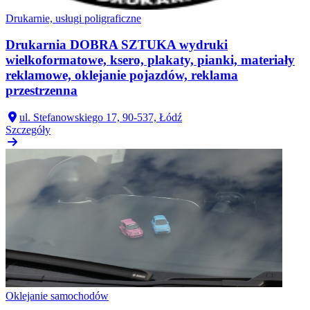
Drukarnie, usługi poligraficzne
Drukarnia DOBRA SZTUKA wydruki
wielkoformatowe, ksero, plakaty, pianki, materiały
reklamowe, oklejanie pojazdów, reklama
przestrzenna
ul. Stefanowskiego 17, 90-537, Łódź
Szczegóły
Oklejanie samochodów