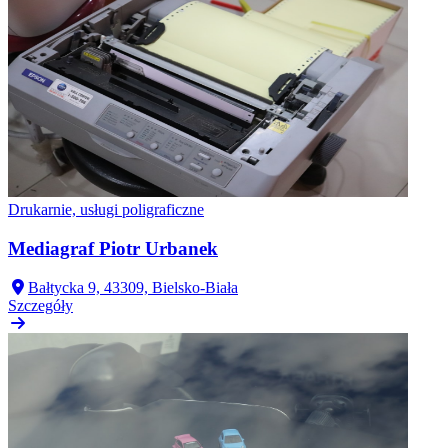
Drukarnie, usługi poligraficzne
Mediagraf Piotr Urbanek
Bałtycka 9, 43309, Bielsko-Biała
Szczegóły