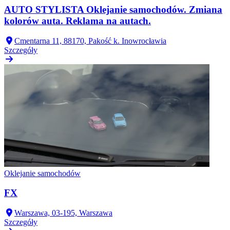
AUTO STYLISTA Oklejanie samochodów. Zmiana
kolorów auta. Reklama na autach.
Cmentarna 11, 88170, Pakość k. Inowrocławia
Szczegóły
Oklejanie samochodów
FX
Warszawa, 03-195, Warszawa
Szczegóły