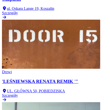
ul. Oskara Lange 19, Koszalin
Szczegóły
Drzwi
'LEŚNIEWSKA RENATA REMIK '"
UL. GŁÓWNA 50, POBIEDZISKA
Szczegóły