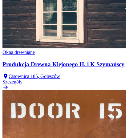
Okna drewniane
Produkcja Drewna Klejonego H. i K Szymańscy
Cisownica 185, Goleszów
Szczegóły