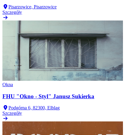
Pisarzowice, Pisarzowice
Szczegóły
Okna
FHU "Okno - Styl" Janusz Sukierka
Podgórna 6, 82300, Elbląg
Szczegóły