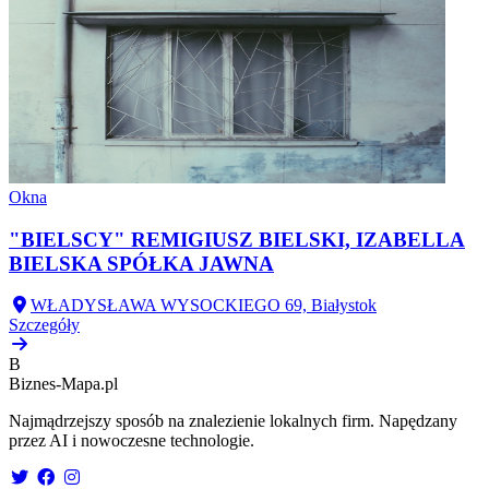
Okna
"BIELSCY" REMIGIUSZ BIELSKI, IZABELLA
BIELSKA SPÓŁKA JAWNA
WŁADYSŁAWA WYSOCKIEGO 69, Białystok
Szczegóły
B
Biznes-
Mapa.pl
Najmądrzejszy sposób na znalezienie lokalnych firm. Napędzany
przez AI i nowoczesne technologie.