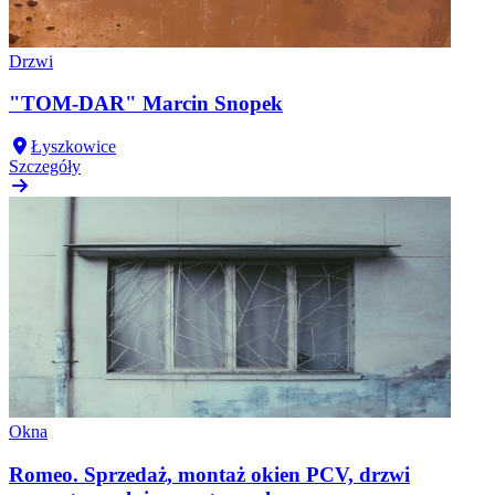
Drzwi
"TOM-DAR" Marcin Snopek
Łyszkowice
Szczegóły
Okna
Romeo. Sprzedaż, montaż okien PCV, drzwi