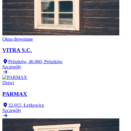
Okna drewniane
VITRA S.C.
Prószków, 46-060, Prószków
Szczegóły
Drzwi
PARMAX
32-015, Łężkowice
Szczegóły