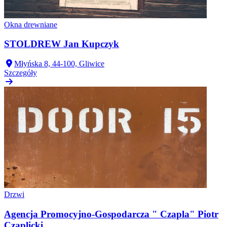
Okna drewniane
STOLDREW Jan Kupczyk
Młyńska 8, 44-100, Gliwice
Szczegóły
Drzwi
Agencja Promocyjno-Gospodarcza " Czapla" Piotr
Czaplicki