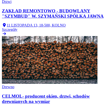
Drzwi
ZAKŁAD REMONTOWO - BUDOWLANY
"SZYMBUD" W. SZYMAŃSKI SPÓŁKA JAWNA
11 LISTOPADA 13, 18-500, KOLNO
Szczegóły
Drewno
CELMOL- producent okien, drzwi, schodów
drewnianych na wymiar