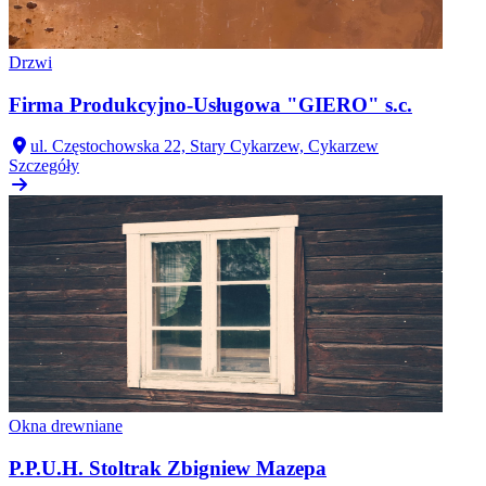
Drzwi
Firma Produkcyjno-Usługowa "GIERO" s.c.
ul. Częstochowska 22, Stary Cykarzew, Cykarzew
Szczegóły
Okna drewniane
P.P.U.H. Stoltrak Zbigniew Mazepa