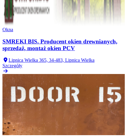
Okna
SMREKI BIS. Producent okien drewnianych,
sprzedaż, montaż okien PCV
Lipnica Wielka 365, 34-483, Lipnica Wielka
Szczegóły