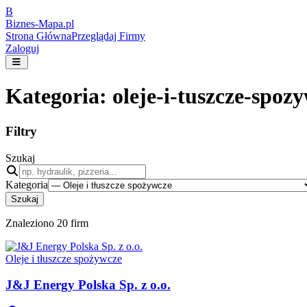
B
Biznes-
Mapa.pl
Strona Główna
Przeglądaj Firmy
Zaloguj
Kategoria:
oleje-i-tuszcze-spoz
Filtry
Szukaj
Kategoria
Szukaj
Znaleziono
20
firm
Oleje i tłuszcze spożywcze
J&J Energy Polska Sp. z o.o.