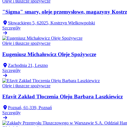
Oleje i tłuszcze spożywcze
"Sigma" smary, oleje przemysłowe, magazyny Kostr
Słowackiego 5, 62025, Kostrzyn Wielkowpolski
Szczegóły
Oleje i tłuszcze spożywcze
Eugeniusz Michałowicz Oleje Spożywcze
Zachodnia 21, Leszno
Szczegóły
Oleje i tłuszcze spożywcze
Efavit Zakład Tłoczenia Oleju Barbara Laszkiewicz
Poznań, 61-339, Poznań
Szczegóły