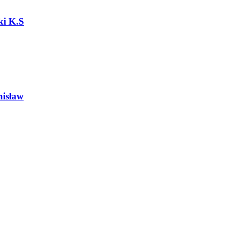
ki K.S
isław