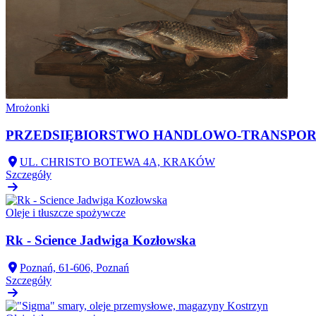
Mrożonki
PRZEDSIĘBIORSTWO HANDLOWO-TRANSPOR
UL. CHRISTO BOTEWA 4A, KRAKÓW
Szczegóły
Oleje i tłuszcze spożywcze
Rk - Science Jadwiga Kozłowska
Poznań, 61-606, Poznań
Szczegóły