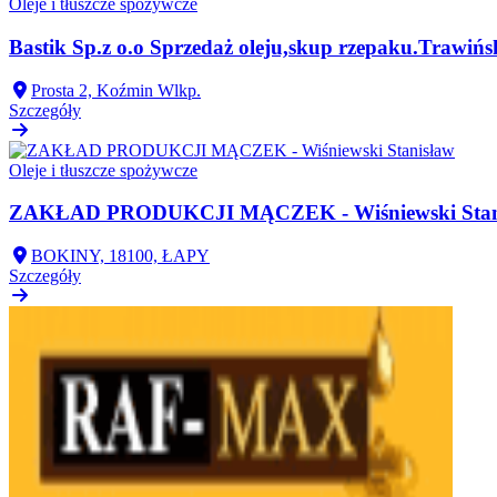
Oleje i tłuszcze spożywcze
Bastik Sp.z o.o Sprzedaż oleju,skup rzepaku.Trawińs
Prosta 2, Koźmin Wlkp.
Szczegóły
Oleje i tłuszcze spożywcze
ZAKŁAD PRODUKCJI MĄCZEK - Wiśniewski Stan
BOKINY, 18100, ŁAPY
Szczegóły