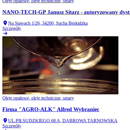
Oleje opałowe, oleje techniczne, smary
NANO-TECH-GP Janusz Sitarz - autoryzowany dystr
Na Stawach 1/26, 34200, Sucha Beskidzka
Szczegóły
Oleje opałowe, oleje techniczne, smary
Firma "AGRO-ALK" Alfred Wybraniec
UL.PIŁSUDZKIEGO 68 A, DĄBROWA TARNOWSKA
Szczegóły