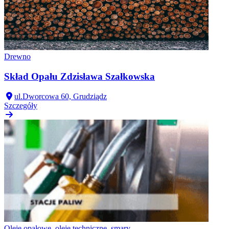
Drewno
Skład Opału Zdzisława Szałkowska
ul.Dworcowa 60, Grudziądz
Szczegóły
Oleje opałowe, oleje techniczne, smary