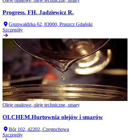
Oleje opałowe, oleje techniczne, smary
Progress. FH. Jadziewicz R.
Grunwaldzka 62, 83000, Pruszcz Gdański
Szczegóły
Oleje opałowe, oleje techniczne, smary
OLCHEM.Hurtownia olejów i smarów
Bór 102, 42202, Częstochowa
Szczegóły