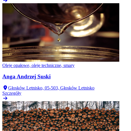
Oleje opałowe, oleje techniczne, smary
Anga Andrzej Suski
Głosków Letnisko, 05-503, Głosków Letnisko
Szczegóły