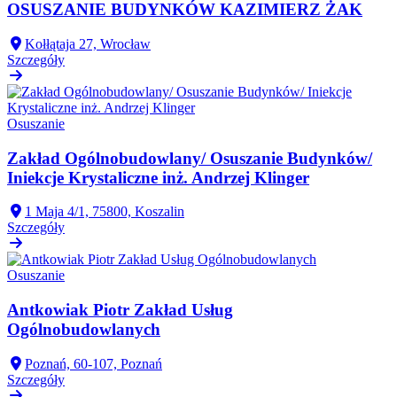
OSUSZANIE BUDYNKÓW KAZIMIERZ ŻAK
Kołłątaja 27, Wrocław
Szczegóły
Osuszanie
Zakład Ogólnobudowlany/ Osuszanie Budynków/
Iniekcje Krystaliczne inż. Andrzej Klinger
1 Maja 4/1, 75800, Koszalin
Szczegóły
Osuszanie
Antkowiak Piotr Zakład Usług
Ogólnobudowlanych
Poznań, 60-107, Poznań
Szczegóły