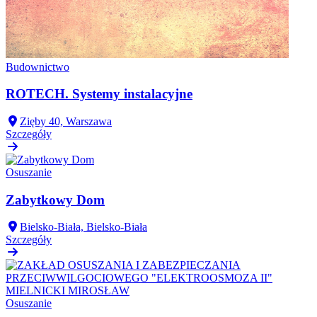
Budownictwo
ROTECH. Systemy instalacyjne
Zięby 40, Warszawa
Szczegóły
Osuszanie
Zabytkowy Dom
Bielsko-Biała, Bielsko-Biała
Szczegóły
Osuszanie