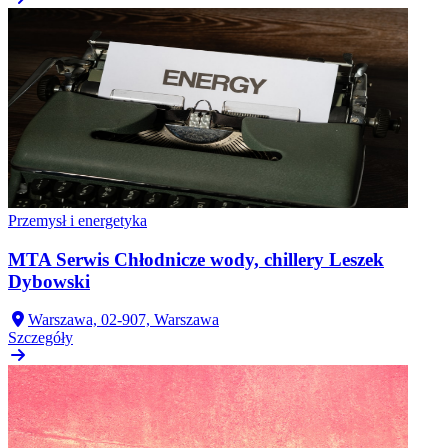
Przemysł i energetyka
MTA Serwis Chłodnicze wody, chillery Leszek
Dybowski
Warszawa, 02-907, Warszawa
Szczegóły