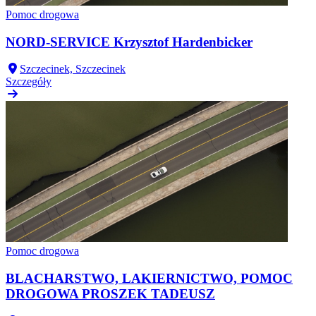
Pomoc drogowa
NORD-SERVICE Krzysztof Hardenbicker
Szczecinek, Szczecinek
Szczegóły
Pomoc drogowa
BLACHARSTWO, LAKIERNICTWO, POMOC
DROGOWA PROSZEK TADEUSZ