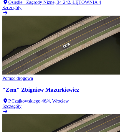
Osiedle - Zagrody Niżne, 34-242, ŁĘTOWNIA 4
Szczegóły
Pomoc drogowa
"Zem" Zbigniew Mazurkiewicz
P.Czajkowskiego 46/4, Wrocław
Szczegóły