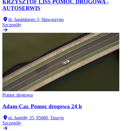
KRZYSZTOF LISS POMOC DROGOWA -
AUTOSERWIS
dr. Jagalskiego 3, Sławoszyno
Szczegóły
Pomoc drogowa
Adam-Car. Pomoc drogowa 24 h
ul. Jagiełły 35, 95080, Tuszyn
Szczegóły