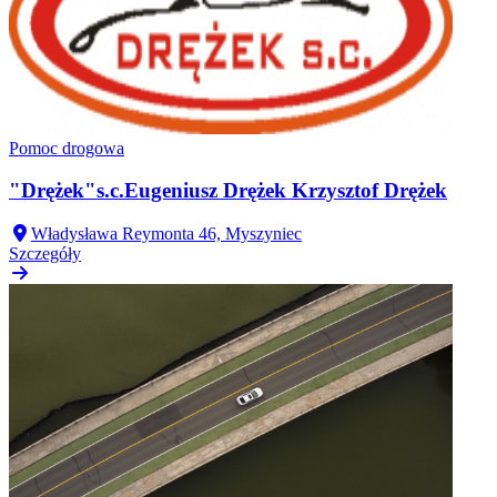
Pomoc drogowa
"Drężek"s.c.Eugeniusz Drężek Krzysztof Drężek
Władysława Reymonta 46, Myszyniec
Szczegóły