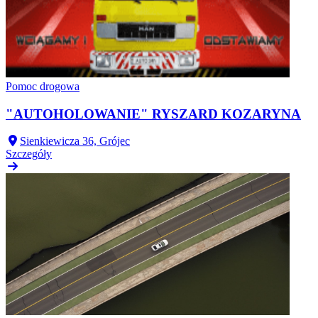
Pomoc drogowa
"AUTOHOLOWANIE" RYSZARD KOZARYNA
Sienkiewicza 36, Grójec
Szczegóły