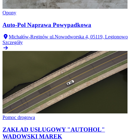
Opony
Auto-Pol Naprawa Powypadkowa
Michałów-Reginów ul.Nowodworska 4, 05119, Legionowo
Szczegóły
Pomoc drogowa
ZAKŁAD USŁUGOWY "AUTOHOL"
WADOWSKI MAREK