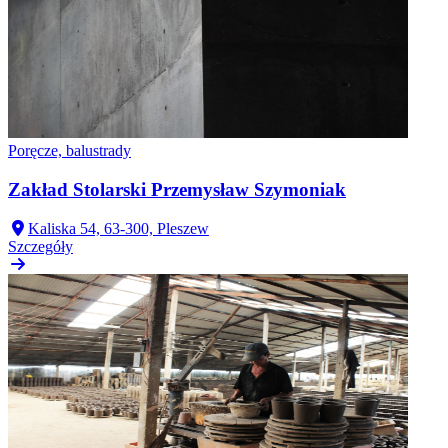
Poręcze, balustrady
Zakład Stolarski Przemysław Szymoniak
Kaliska 54, 63-300, Pleszew
Szczegóły