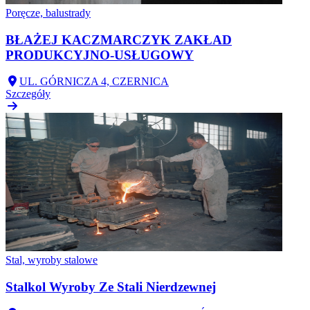
Poręcze, balustrady
BŁAŻEJ KACZMARCZYK ZAKŁAD
PRODUKCYJNO-USŁUGOWY
UL. GÓRNICZA 4, CZERNICA
Szczegóły
Stal, wyroby stalowe
Stalkol Wyroby Ze Stali Nierdzewnej