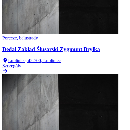
Poręcze, balustrady
Dedal Zakład Ślusarski Zygmunt Bryłka
Lubliniec, 42-700, Lubliniec
Szczegóły