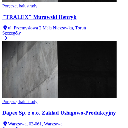
Poręcze, balustrady
"TRALEX" Murawski Henryk
ul. Przemysłowa 2 Mała Nieszawka, Toruń
Szczegóły
Poręcze, balustrady
Dapex Sp. z o.o. Zakład Usługowo-Produkcyjny
Warszawa, 03-061, Warszawa