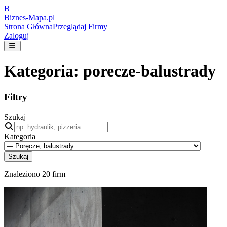
B
Biznes-
Mapa.pl
Strona Główna
Przeglądaj Firmy
Zaloguj
Kategoria:
porecze-balustrady
Filtry
Szukaj
Kategoria
Szukaj
Znaleziono
20
firm