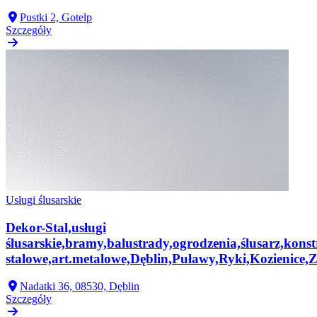
Pustki 2, Gotelp
Szczegóły
Usługi ślusarskie
Dekor-Stal,usługi
ślusarskie,bramy,balustrady,ogrodzenia,ślusarz,konst
stalowe,art.metalowe,Dęblin,Puławy,Ryki,Kozienice,
Nadatki 36, 08530, Dęblin
Szczegóły