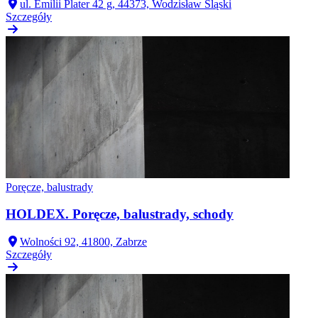
ul. Emilii Plater 42 g, 44373, Wodzisław Śląski
Szczegóły
Poręcze, balustrady
HOLDEX. Poręcze, balustrady, schody
Wolności 92, 41800, Zabrze
Szczegóły