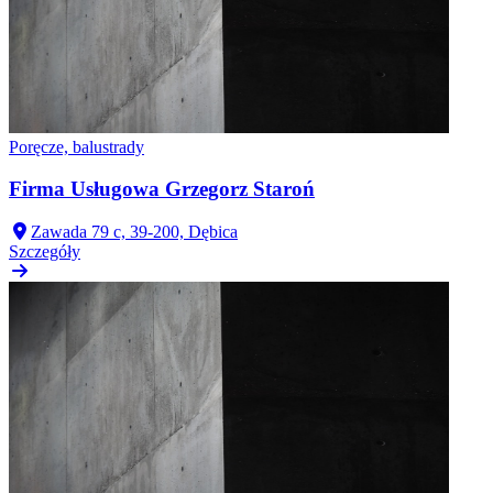
Poręcze, balustrady
Firma Usługowa Grzegorz Staroń
Zawada 79 c, 39-200, Dębica
Szczegóły