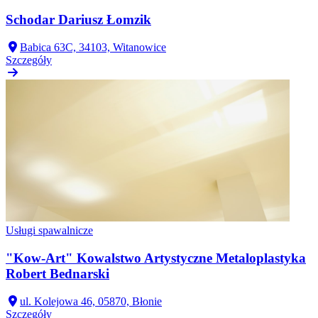
Schodar Dariusz Łomzik
Babica 63C, 34103, Witanowice
Szczegóły
Usługi spawalnicze
"Kow-Art" Kowalstwo Artystyczne Metaloplastyka
Robert Bednarski
ul. Kolejowa 46, 05870, Błonie
Szczegóły